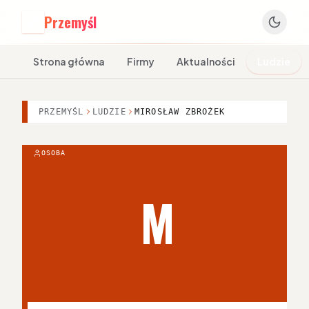
Przemyśl
P
Strona główna
Firmy
Aktualności
Ludzie
PRZEMYŚL
LUDZIE
MIROSŁAW ZBROŻEK
OSOBA
M