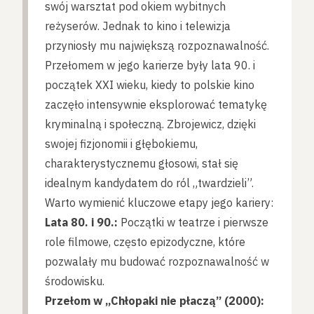
swój warsztat pod okiem wybitnych
reżyserów. Jednak to kino i telewizja
przyniosły mu największą rozpoznawalność.
Przełomem w jego karierze były lata 90. i
początek XXI wieku, kiedy to polskie kino
zaczęło intensywnie eksplorować tematykę
kryminalną i społeczną. Zbrojewicz, dzięki
swojej fizjonomii i głębokiemu,
charakterystycznemu głosowi, stał się
idealnym kandydatem do ról „twardzieli”.
Warto wymienić kluczowe etapy jego kariery:
Lata 80. i 90.:
Początki w teatrze i pierwsze
role filmowe, często epizodyczne, które
pozwalały mu budować rozpoznawalność w
środowisku.
Przełom w „Chłopaki nie płaczą” (2000):