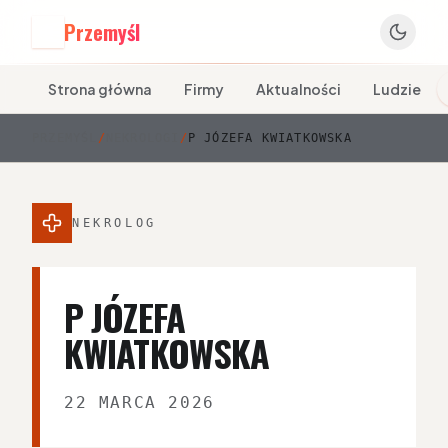
Przemyśl
P
Strona główna
Firmy
Aktualności
Ludzie
PRZEMYŚL
/
NEKROLOGI
/
P JÓZEFA KWIATKOWSKA
NEKROLOG
P JÓZEFA
KWIATKOWSKA
22 MARCA 2026