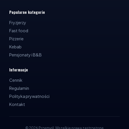
Popularne kategorie
Fryzjerzy
Fast food
Pizzerie
Kebab
Pensjonaty i B&B
Informacje
Cennik
Regulamin
Polityka prywatności
Kontakt
©
2026
Przemyśl
.
Wszelkie prawa zastrzeżone