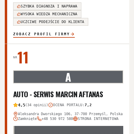
SZYBKA DIAGNOZA I NAPRAWA
WYSOKA WIEDZA MECHANICZNA
UCZCIWE PODEJŚCIE DO KLIENTA
ZOBACZ PROFIL FIRMY
11
NR
A
AUTO - SERWIS MARCIN AFTANAS
4,5
(34 opinii)
OCENA PORTALU
:
7,2
Aleksandra Dworskiego 106, 37-700 Przemyśl, Polska
Zamknięte
+48 530 972 580
STRONA INTERNETOWA
Warsztat cieszy się dużą popularnością ze względu na