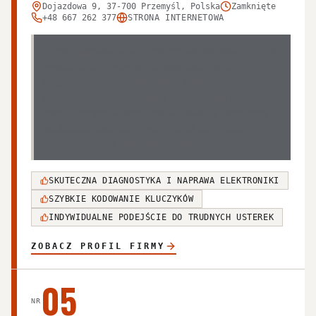
Dojazdowa 9, 37-700 Przemyśl, Polska
Zamknięte
+48 667 262 377
STRONA INTERNETOWA
Opinie o serwisie są skrajnie podzielone, wskazując na
wysoki poziom usług w zakresie elektroniki i
diagnostyki przy jednoczesnych poważnych
problemach z terminowością oraz jakością napraw
mechanicznych. Klienci doceniają wiedzę techniczną
właściciela, lecz skarżą się na brak komunikacji i
nieprofesjonalne podejście do reklamacji.
SKUTECZNA DIAGNOSTYKA I NAPRAWA ELEKTRONIKI
SZYBKIE KODOWANIE KLUCZYKÓW
INDYWIDUALNE PODEJŚCIE DO TRUDNYCH USTEREK
ZOBACZ PROFIL FIRMY
05
NR