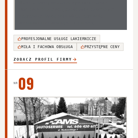
Warsztat cieszy się bardzo wysokim uznaniem
klientów, którzy chwalą jakość usług lakierniczych i
blacharskich. Klienci podkreślają fachowość
właściciela oraz wysoką kulturę obsługi.
PROFESJONALNE USŁUGI LAKIERNICZE
MIŁA I FACHOWA OBSŁUGA
PRZYSTĘPNE CENY
ZOBACZ PROFIL FIRMY
09
NR