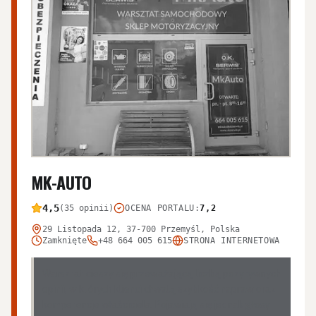
MK-AUTO
4,5
(35 opinii)
OCENA PORTALU
:
7,2
29 Listopada 12, 37-700 Przemyśl, Polska
Zamknięte
+48 664 005 615
STRONA INTERNETOWA
Warsztat cieszy się przeważającą liczbą pozytywnych
opinii, w których klienci chwalą szybkość napraw oraz
kompetencje właściciela. Pojawiają się jednak głosy