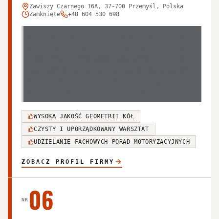
Zawiszy Czarnego 16A, 37-700 Przemyśl, Polska
Zamknięte
+48 604 530 698
Warsztat Pana Janusza cieszy się opinią miejsca o
wysokim poziomie technicznym, gdzie klienci cenią
dokładność i fachową wiedzę właściciela. Część osób
skarży się jednak na trudny charakter mechanika, jego
skłonność do narzekania oraz nieprzyjemną
komunikację w sytuacjach problematycznych.
WYSOKA JAKOŚĆ GEOMETRII KÓŁ
CZYSTY I UPORZĄDKOWANY WARSZTAT
UDZIELANIE FACHOWYCH PORAD MOTORYZACYJNYCH
ZOBACZ PROFIL FIRMY
06
NR