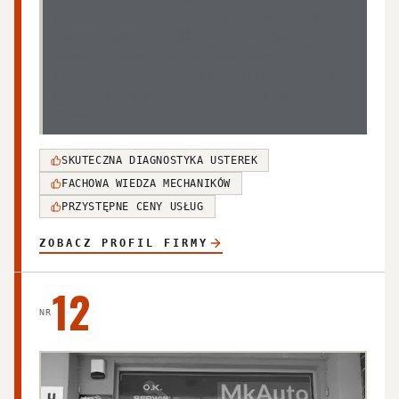
wysoką skuteczność w diagnozowaniu usterek i
fachowość, jednak część klientów skarży się na
poważne problemy z organizacją pracy i
dotrzymywaniem terminów. Opinie są spolaryzowane,
wskazując na spadek jakości obsługi w ostatnim
czasie.
SKUTECZNA DIAGNOSTYKA USTEREK
FACHOWA WIEDZA MECHANIKÓW
PRZYSTĘPNE CENY USŁUG
ZOBACZ PROFIL FIRMY
12
NR