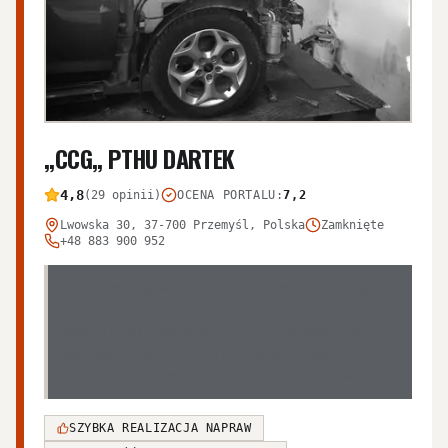
,,CCG,, PTHU DARTEK
4,8
(29 opinii)
OCENA PORTALU
:
7,2
Lwowska 30, 37-700 Przemyśl, Polska
Zamknięte
+48 883 900 952
Klienci oceniają warsztat jako miejsce rzetelne i godne
zaufania, podkreślając uczciwość mechanika oraz
wysoką jakość wykonywanych napraw. Większość
opinii wskazuje na bardzo szybką realizację usług oraz
konkretne podejście do diagnozowania usterek.
SZYBKA REALIZACJA NAPRAW