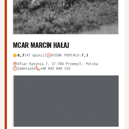
MCAR MARCIN HAŁAJ
4,7
(47 opinii)
OCENA PORTALU
:
7,3
Ofiar Katynia 7, 37-700 Przemyśl, Polska
Zamknięte
+48 605 680 310
Warsztat cieszy się opinią miejsca o wysokim poziomie
usług i fachowej wiedzy, choć pojawiają się poważne
zarzuty dotyczące błędów w naprawach
mechanicznych oraz braku odpowiedzialności za nie.
Klienci wskazują na dużą popularność serwisu, która
skutkuje długimi kolejkami i trudnościami w umówieniu
wizyty dla nowych osób.