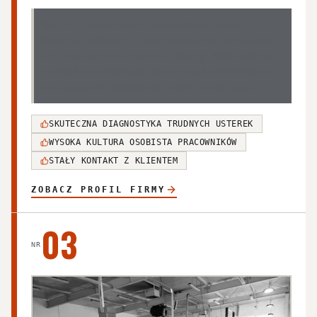
Warsztat cieszy się bardzo wysokim uznaniem
klientów za skuteczną diagnostykę trudnych usterek
oraz wysoką kulturę osobistą obsługi. Większość opinii
podkreśla terminowość, przejrzystą komunikację oraz
profesjonalne podejście do powierzonych zadań.
SKUTECZNA DIAGNOSTYKA TRUDNYCH USTEREK
WYSOKA KULTURA OSOBISTA PRACOWNIKÓW
STAŁY KONTAKT Z KLIENTEM
ZOBACZ PROFIL FIRMY
03
NR