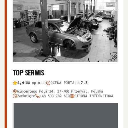
TOP SERWIS
4,4
(88 opinii)
OCENA PORTALU
:
7,5
Wincentego Pola 34, 37-700 Przemyśl, Polska
Zamknięte
+48 533 782 610
STRONA INTERNETOWA
Większość klientów ocenia warsztat bardzo
pozytywnie, chwaląc szybkość napraw oraz pomoc w
nagłych awariach. Pojawiają się jednak powtarzające