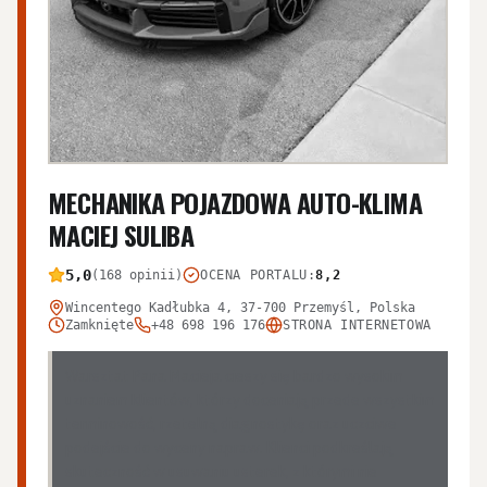
MECHANIKA POJAZDOWA AUTO-KLIMA
MACIEJ SULIBA
5,0
(168 opinii)
OCENA PORTALU
:
8,2
Wincentego Kadłubka 4, 37-700 Przemyśl, Polska
Zamknięte
+48 698 196 176
STRONA INTERNETOWA
Warsztat Pana Macieja cieszy się bardzo wysokim
uznaniem klientów, którzy doceniają przede wszystkim
terminowość, rzetelną diagnostykę oraz uczciwe
podejście do wyceny napraw. Klienci podkreślają
skuteczność w usuwaniu usterek, z którymi nie