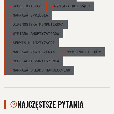
GEOMETRIA KÓŁ
WYMIANA ROZRZĄDU
NAPRAWA SPRZĘGŁA
DIAGNOSTYKA KOMPUTEROWA
WYMIANA AMORTYZATORÓW
SERWIS KLIMATYZACJI
NAPRAWA ZAWIESZENIA
WYMIANA FILTRÓW
REGULACJA ZAWIESZENIA
NAPRAWA UKŁADU HAMULCOWEGO
NAJCZĘSTSZE PYTANIA