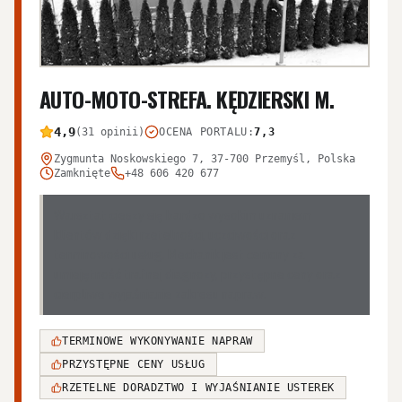
AUTO-MOTO-STREFA. KĘDZIERSKI M.
4,9
(31 opinii)
OCENA PORTALU
:
7,3
Zygmunta Noskowskiego 7, 37-700 Przemyśl, Polska
Zamknięte
+48 606 420 677
Warsztat cieszy się bardzo wysokim uznaniem
klientów dzięki rzetelności, uczciwości oraz
terminowości usług. Mechanik jest ceniony za
umiejętność trafnej diagnozy, przystępne ceny oraz
cierpliwe wyjaśnianie zakresu napraw.
TERMINOWE WYKONYWANIE NAPRAW
PRZYSTĘPNE CENY USŁUG
RZETELNE DORADZTWO I WYJAŚNIANIE USTEREK