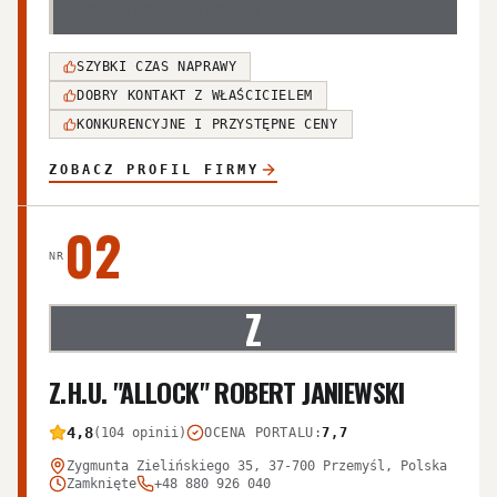
poradziły sobie inne serwisy.
SZYBKI CZAS NAPRAWY
DOBRY KONTAKT Z WŁAŚCICIELEM
KONKURENCYJNE I PRZYSTĘPNE CENY
ZOBACZ PROFIL FIRMY
02
NR
Z
Z.H.U. "ALLOCK" ROBERT JANIEWSKI
4,8
(104 opinii)
OCENA PORTALU
:
7,7
Zygmunta Zielińskiego 35, 37-700 Przemyśl, Polska
Zamknięte
+48 880 926 040