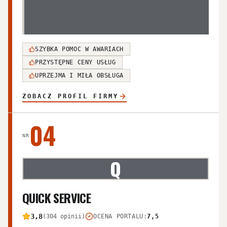
się zarzuty dotyczące nieskutecznej diagnostyki
klimatyzacji oraz nieuczciwych praktyk
rozliczeniowych.
SZYBKA POMOC W AWARIACH
PRZYSTĘPNE CENY USŁUG
UPRZEJMA I MIŁA OBSŁUGA
ZOBACZ PROFIL FIRMY
04
NR
Q
QUICK SERVICE
3,8
(304 opinii)
OCENA PORTALU
:
7,5