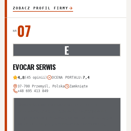
ZOBACZ PROFIL FIRMY
07
NR
E
EVOCAR SERWIS
4,8
(45 opinii)
OCENA PORTALU
:
7,4
37-700 Przemyśl, Polska
Zamknięte
+48 695 413 849
Większość klientów ocenia warsztat bardzo
pozytywnie, chwaląc fachowość mechaników oraz
przystępne ceny. Pojawiają się jednak powtarzające
się zarzuty dotyczące problemów z komunikacją,
długiego czasu oczekiwania na naprawę oraz braku