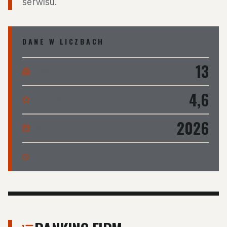
serwisu.
DANE W LICZBACH
13
FIRMY
4,6
ŚR. OCENA
2026
EDYCJA
AKTUALIZACJA
:
23 LUTEGO 2026