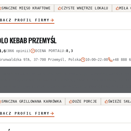
SMACZNE MIĘSO KRAFTOWE
CZYSTE WNĘTRZE LOKALU
MIŁA 
BACZ PROFIL FIRMY
OLO KEBAB PRZEMYŚL
4,6
(866 opinii)
OCENA PORTALU
:
8,3
Grunwaldzka 97A, 37-700 Przemyśl, Polska
10:00–22:00
+48 888 6
Opinie o lokalu są skrajnie podzielone, wskazując na wysoką jakość mięs
powtarzających się problemach z obsługą klienta i dostępnością produkt
często skarżą się na długi czas oczekiwania oraz niespójność w realizac
SMACZNA GRILLOWANA KARKÓWKA
DUŻE PORCJE
ŚWIEŻE SKŁ
BACZ PROFIL FIRMY