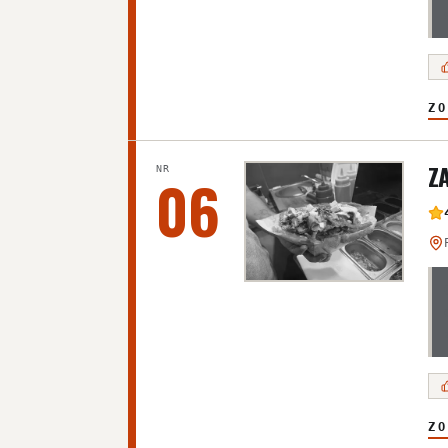
ZO
Z
NR
06
ZO