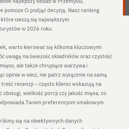
Ciebie najlepszy kebab w Przemyślu,
re pomoże Ci podjąć decyzję. Nasz ranking
które cieszą się największym
turystów w 2026 roku.
łek, warto kierować się kilkoma kluczowymi
ć uwagę na świeżość składników oraz czystość
 mięso, ale także chrupiące warzywa i
c opinie w sieci, nie patrz wyłącznie na samą
 treść recenzji – często klienci wskazują na
 obsługi, wielkość porcji czy jakość mięsa, co
kt odpowiada Twoim preferencjom smakowym.
arliśmy się na obiektywnych danych