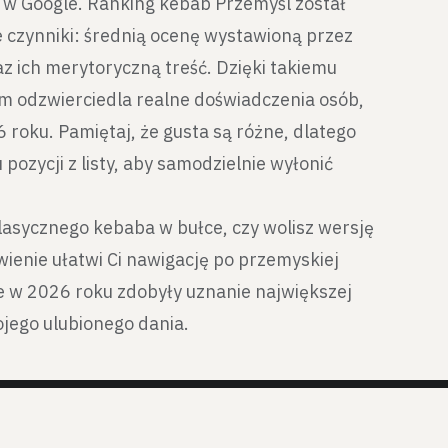
i w Google. Ranking kebab Przemyśl został
e czynniki: średnią ocenę wystawioną przez
raz ich merytoryczną treść. Dzięki takiemu
rm odzwierciedla realne doświadczenia osób,
 roku. Pamiętaj, że gusta są różne, dlatego
ozycji z listy, aby samodzielnie wyłonić
klasycznego kebaba w bułce, czy wolisz wersję
wienie ułatwi Ci nawigację po przemyskiej
e w 2026 roku zdobyły uznanie największej
wojego ulubionego dania.