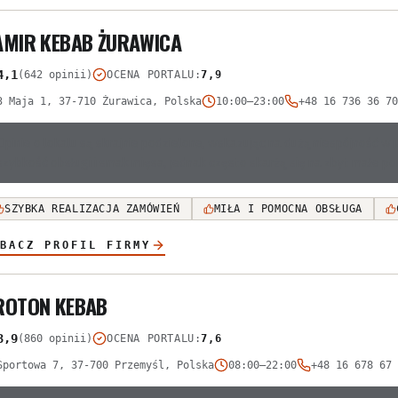
AMIR KEBAB ŻURAWICA
4,1
(642 opinii)
OCENA PORTALU
:
7,9
3 Maja 1, 37-710 Żurawica, Polska
10:00–23:00
+48 16 736 36 70
Opinie o lokalu są skrajnie podzielone, wskazując na dużą niespójność w
szybkość obsługi i smak mięsa, jednak często skarżą się na zbyt małe po
SZYBKA REALIZACJA ZAMÓWIEŃ
MIŁA I POMOCNA OBSŁUGA
BACZ PROFIL FIRMY
ROTON KEBAB
3,9
(860 opinii)
OCENA PORTALU
:
7,6
Sportowa 7, 37-700 Przemyśl, Polska
08:00–22:00
+48 16 678 67 