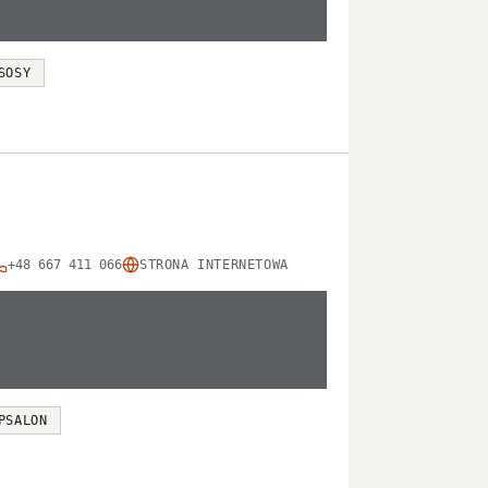
SOSY
+48 667 411 066
STRONA INTERNETOWA
w jakości serwowanych dań oraz poziomie
ię na bardzo długi czas oczekiwania, błędy w
PSALON