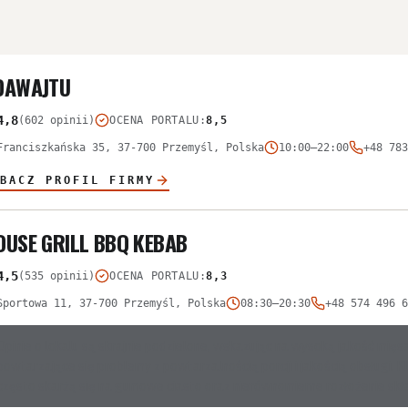
DAWAJTU
4,8
(602 opinii)
OCENA PORTALU
:
8,5
Franciszkańska 35, 37-700 Przemyśl, Polska
10:00–22:00
+48 783
BACZ PROFIL FIRMY
OUSE GRILL BBQ KEBAB
4,5
(535 opinii)
OCENA PORTALU
:
8,3
Sportowa 11, 37-700 Przemyśl, Polska
08:30–20:30
+48 574 496 6
Opinie o lokalu są skrajnie podzielone, wskazując na wysoką jakość mi
powtarzające się problemy z powtarzalnością porcji i jakością obsługi. K
często skarżą się na gumowe ciasto oraz nierównomierne rozłożenie skł