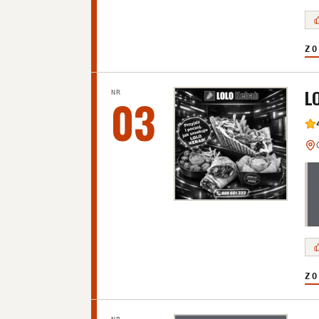
ZO
L
NR
03
ZO