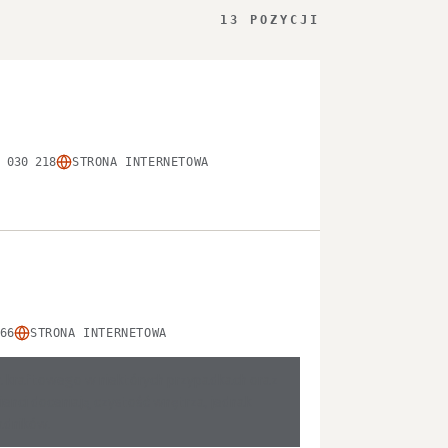
13 POZYCJI
 030 218
STRONA INTERNETOWA
66
STRONA INTERNETOWA
ęsa kraftowego w niektórych przypadkach oraz
lienci doceniają czystość wnętrza, jednak
adników.