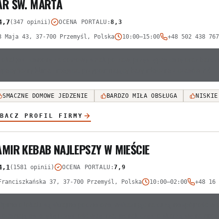
AR ŚW. MARTA
4,7
(347 opinii)
OCENA PORTALU
:
8,3
3 Maja 43, 37-700 Przemyśl, Polska
10:00–15:00
+48 502 438 767
Lokal jest ceniony za domowy smak potraw, przystępne ceny oraz bardzo 
specyficzny klimat miejsca, przypominający bary mleczne z czasów PRL.
SMACZNE DOMOWE JEDZENIE
BARDZO MIŁA OBSŁUGA
NISKIE
BACZ PROFIL FIRMY
AMIR KEBAB NAJLEPSZY W MIEŚCIE
4,1
(1581 opinii)
OCENA PORTALU
:
7,9
Franciszkańska 37, 37-700 Przemyśl, Polska
10:00–02:00
+48 16 
Opinie o lokalu są skrajnie podzielone, wskazując na dużą niespójność w 
doceniają estetykę i czystość wnętrza, jednak często skarżą się na nie