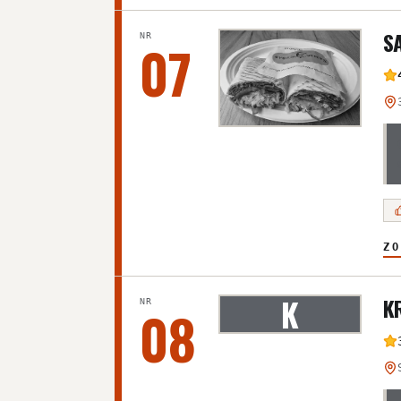
S
NR
07
ZO
K
K
NR
08