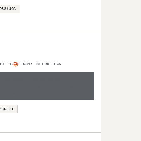
OBSŁUGA
01 333
STRONA INTERNETOWA
a z karkówki przy jednoczesnych,
ów. Klienci doceniają smak potraw, lecz
ji zamówień.
ADNIKI