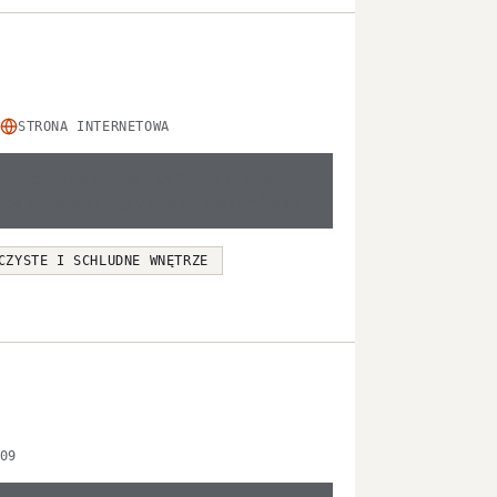
STRONA INTERNETOWA
 jakości serwowanych dań. Klienci chwalą
rcje mięsa oraz błędy w realizacji zamówień.
CZYSTE I SCHLUDNE WNĘTRZE
09