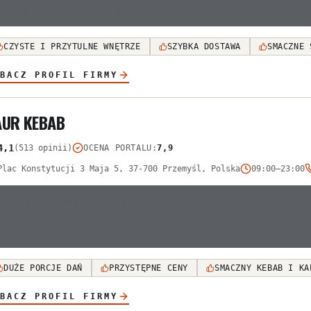
surówek oraz problemy z obsługą.
CZYSTE I PRZYTULNE WNĘTRZE
SZYBKA DOSTAWA
SMACZNE 
BACZ PROFIL FIRMY
AUR KEBAB
4,1
(513 opinii)
OCENA PORTALU
:
7,9
Plac Konstytucji 3 Maja 5, 37-700 Przemyśl, Polska
09:00–23:00
Opinie o lokalu są skrajnie podzielone, wskazując na dużą niespójność 
obsługi. Klienci doceniają wielkość porcji i smak potraw, jednak skarżą s
zamówieniach oraz problemy z higieną.
DUŻE PORCJE DAŃ
PRZYSTĘPNE CENY
SMACZNY KEBAB I KA
BACZ PROFIL FIRMY