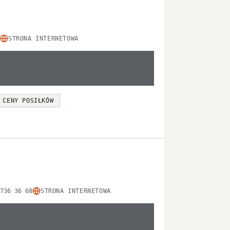
STRONA INTERNETOWA
przyjazną obsługę. Klienci podkreślają
 CENY POSIŁKÓW
736 36 68
STRONA INTERNETOWA
jakości serwowanych posiłków. Klienci
proporcjonalnie małą ilość mięsa względem