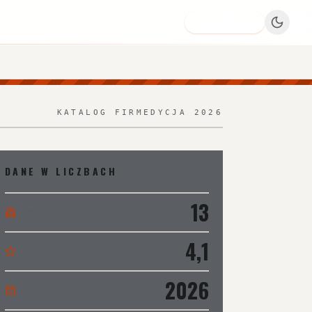
Dodaj firmę
KATALOG FIRM
EDYCJA 2026
DANE W LICZBACH
13
FIRMY
4,1
ŚR. OCENA
2026
EDYCJA