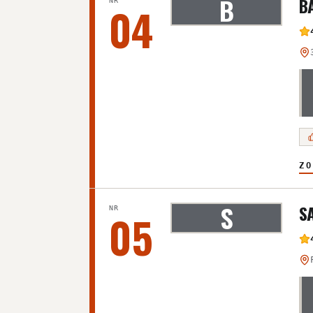
B
B
NR
04
ZO
S
S
NR
05