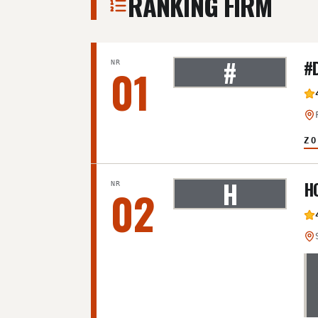
RANKING FIRM
#
#
NR
01
ZO
H
H
NR
02