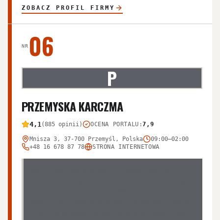
ZOBACZ PROFIL FIRMY
06
NR
P
PRZEMYSKA KARCZMA
4,1
(885 opinii)
OCENA PORTALU
:
7,9
Mnisza 3, 37-700 Przemyśl, Polska
09:00–02:00
+48 16 678 87 78
STRONA INTERNETOWA
Restauracja cieszy się opinią miejsca z bardzo
smaczną, tradycyjną kuchnią, jednak poziom obsługi
oraz czas oczekiwania na posiłki są bardzo nierówne.
Klienci często chwalą smak potraw, ale skarżą się na
długi czas oczekiwania oraz problemy z organizacją