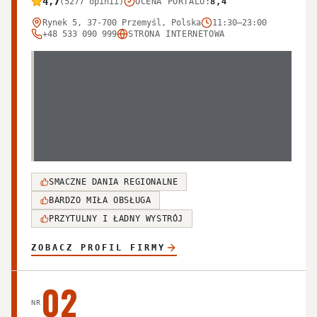
4,7
(5277 opinii)
OCENA PORTALU
:
8,4
Rynek 5, 37-700 Przemyśl, Polska
11:30–23:00
+48 533 090 999
STRONA INTERNETOWA
Restauracja cieszy się dużą popularnością dzięki
serwowaniu smacznych dań regionalnych w
przytulnym, estetycznym wnętrzu. Mimo wysokiej
jakości jedzenia, klienci często wskazują na długi czas
oczekiwania oraz nierówną jakość obsługi i
serwowanych potraw.
SMACZNE DANIA REGIONALNE
BARDZO MIŁA OBSŁUGA
PRZYTULNY I ŁADNY WYSTRÓJ
ZOBACZ PROFIL FIRMY
02
NR