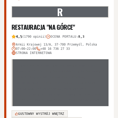
R
RESTAURACJA "NA GÓRCE"
4,5
(1790 opinii)
OCENA PORTALU
:
8,3
Armii Krajowej 13/A, 37-700 Przemyśl, Polska
07:00–22:00
+48 16 736 27 33
STRONA INTERNETOWA
Opinie o lokalu są skrajnie podzielone, wskazując na
wysoki standard bazy noclegowej przy jednoczesnych,
powtarzających się problemach z jakością
serwowanych dań oraz organizacją pracy obsługi
restauracji. Goście doceniają estetykę wnętrz i
śniadania, jednak często skarżą się na spadek jakości
kuchni oraz nieprofesjonalne zachowanie personelu.
GUSTOWNY WYSTRÓJ WNĘTRZ