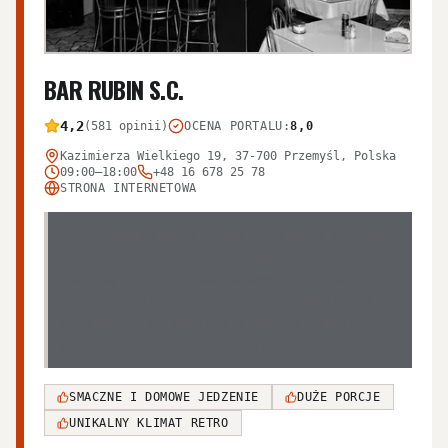
BAR RUBIN S.C.
4,2
(581 opinii)
OCENA PORTALU
:
8,0
Kazimierza Wielkiego 19, 37-700 Przemyśl, Polska
09:00–18:00
+48 16 678 25 78
STRONA INTERNETOWA
Lokal cieszy się opinią miejsca z tradycyjną, domową
kuchnią i unikalnym klimatem dawnych lat, jednak
klienci są mocno podzieleni w kwestii relacji jakości do
ceny. Podczas gdy wielu gości chwali obfite porcje i
smak potraw, inni wskazują na wysokie koszty oraz
incydentalne problemy z kulturą obsługi.
SMACZNE I DOMOWE JEDZENIE
DUŻE PORCJE
UNIKALNY KLIMAT RETRO