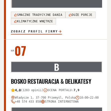
wydawania dań.
SMACZNE TRADYCYJNE DANIA
DUŻE PORCJE
KLIMATYCZNE WNĘTRZE
ZOBACZ PROFIL FIRMY
07
NR
B
BOSKO RESTAURACJA & DELIKATESY
4,0
(1283 opinii)
OCENA PORTALU
:
7,9
Władycze 1, 37-700 Przemyśl, Polska
10:00–22:00
+48 574 433 858
STRONA INTERNETOWA