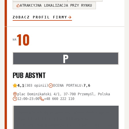
ATRAKCYJNA LOKALIZACJA PRZY RYNKU
ZOBACZ PROFIL FIRMY
10
NR
P
PUB ABSYNT
4,1
(303 opinii)
OCENA PORTALU
:
7,6
plac Dominikański 4/1, 37-700 Przemyśl, Polska
12:00–23:00
+48 660 222 110
Opinie o lokalu są skrajnie podzielone, wskazując na
wysoki poziom oferty piwnej i pizzy przy
jednoczesnych, poważnych problemach z organizacją