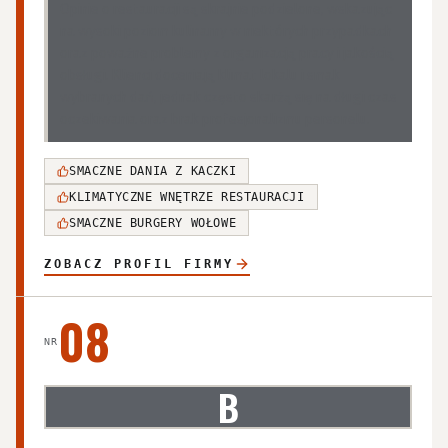
Opinie o restauracji są skrajnie podzielone, wskazując
na wysoki poziom kulinarny w niektórych przypadkach
oraz poważne problemy z organizacją pracy i jakością
obsługi. Klienci doceniają klimat lokalu i smak
wybranych dań, jednak często skarżą się na długi czas
oczekiwania oraz brak profesjonalizmu personelu.
SMACZNE DANIA Z KACZKI
KLIMATYCZNE WNĘTRZE RESTAURACJI
SMACZNE BURGERY WOŁOWE
ZOBACZ PROFIL FIRMY
08
NR
B