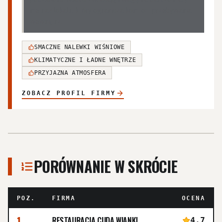
metraż lokalu, który ogranicza komfort przebywania
wewnątrz.
SMACZNE NALEWKI WIŚNIOWE
KLIMATYCZNE I ŁADNE WNĘTRZE
PRZYJAZNA ATMOSFERA
ZOBACZ PROFIL FIRMY
PORÓWNANIE W SKRÓCIE
POZ.
FIRMA
OCENA
1
RESTAURACJA CUDA WIANKI
4,7