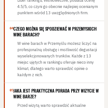
Lider rankingu, WiśnioweLove, posiada ocenę
4.5/5, co czyni go obecnie najlepiej ocenianym
punktem wśród 13 uwzględnionych firm.
CZEGO MOŻNA SIĘ SPODZIEWAĆ W PRZEMYSKICH
04
WINE BARACH?
W wine barach w Przemyślu możesz liczyć na
profesjonalną obsługę i możliwość degustacji
wyselekcjonowanych trunków. Każde z 13
miejsc ujętych w rankingu oferuje nieco inny
klimat, dlatego warto sprawdzić opinie o
każdym z nich.
JAKA JEST PRAKTYCZNA PORADA PRZY WIZYCIE W
05
WINE BARZE?
Przed wizytą warto sprawdzić aktualne