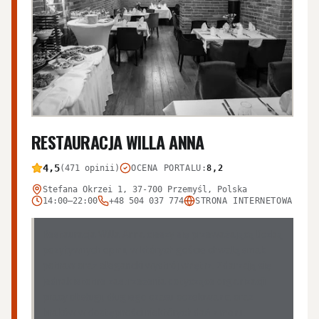
RESTAURACJA WILLA ANNA
4,5
(471 opinii)
OCENA PORTALU
:
8,2
Stefana Okrzei 1, 37-700 Przemyśl, Polska
14:00–22:00
+48 504 037 774
STRONA INTERNETOWA
Restauracja Willa Anna cieszy się przeważającą liczbą
pozytywnych opinii, w których goście chwalą smak
potraw oraz elegancki wystrój wnętrz. Zdarzają się
jednak istotne zastrzeżenia dotyczące organizacji
pracy obsługi, długiego czasu oczekiwania oraz
braków w dostępności niektórych dań z menu.