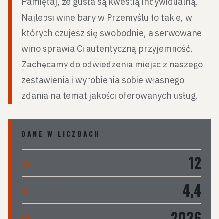
Pamiętaj, że gusta są kwestią indywidualną.
Najlepsi wine bary w Przemyślu to takie, w
których czujesz się swobodnie, a serwowane
wino sprawia Ci autentyczną przyjemność.
Zachęcamy do odwiedzenia miejsc z naszego
zestawienia i wyrobienia sobie własnego
zdania na temat jakości oferowanych usług.
DANE W LICZBACH
12
FIRMY
4,4
ŚR. OCENA
2026
EDYCJA