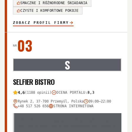
SMACZNE I RÓŻNORODNE ŚNIADANIA
CZYSTE I KOMFORTOWE POKOJE
ZOBACZ PROFIL FIRMY
03
NR
S
SELFIER BISTRO
4,6
(1188 opinii)
OCENA PORTALU
:
8,3
Rynek 2, 37-700 Przemyśl, Polska
09:00–22:00
+48 517 526 656
STRONA INTERNETOWA
Lokal cieszy się dużą popularnością dzięki estetycznie
podanym daniom i smacznym wypiekom, jednak klienci