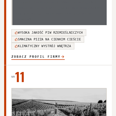
pracy oraz jakością obsługi. Klienci doceniają klimat
miejsca, lecz często skarżą się na nieprzewidywalność
godzin otwarcia i nieprofesjonalne zachowanie
personelu.
WYSOKA JAKOŚĆ PIW RZEMIEŚLNICZYCH
SMACZNA PIZZA NA CIENKIM CIEŚCIE
KLIMATYCZNY WYSTRÓJ WNĘTRZA
ZOBACZ PROFIL FIRMY
11
NR