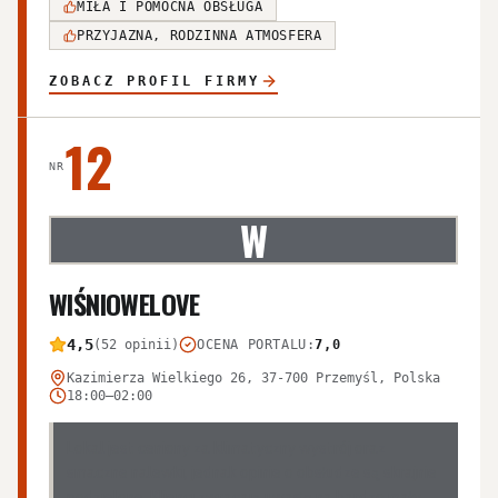
MIŁA I POMOCNA OBSŁUGA
PRZYJAZNA, RODZINNA ATMOSFERA
ZOBACZ PROFIL FIRMY
12
NR
W
WIŚNIOWELOVE
4,5
(52 opinii)
OCENA PORTALU
:
7,0
Kazimierza Wielkiego 26, 37-700 Przemyśl, Polska
18:00–02:00
Lokal jest ceniony za klimatyczny wystrój oraz
smaczne nalewki, jednak opinie o obsłudze są skrajnie
podzielone. Klienci zwracają uwagę na bardzo mały