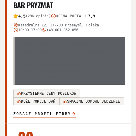
BAR PRYZMAT
4,5
(286 opinii)
OCENA PORTALU
:
7,9
Katedralna 12, 37-700 Przemyśl, Polska
10:00–17:00
+48 601 852 056
Lokal jest ceniony za przystępne ceny i smaczne,
domowe posiłki podawane w dużych porcjach. Mimo
przeważających pozytywnych opinii, klienci wskazują
na nierówną jakość doprawienia potraw oraz
incydentalne problemy z obsługą klientów
indywidualnych w obecności grup zorganizowanych.
PRZYSTĘPNE CENY POSIŁKÓW
DUŻE PORCJE DAŃ
SMACZNE DOMOWE JEDZENIE
ZOBACZ PROFIL FIRMY