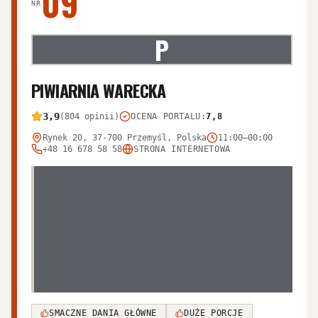
09
NR
P
PIWIARNIA WARECKA
3,9
(804 opinii)
OCENA PORTALU
:
7,8
Rynek 20, 37-700 Przemyśl, Polska
11:00–00:00
+48 16 678 58 58
STRONA INTERNETOWA
Opinie o lokalu są skrajnie podzielone, wskazując na
dużą rozbieżność w jakości obsługi oraz czasu
oczekiwania na posiłki. Podczas gdy część klientów
chwali smaczne dania główne i klimat miejsca, inni
skarżą się na błędy w rachunkach, długi czas
oczekiwania oraz konieczność samodzielnego
zamawiania przy barze.
SMACZNE DANIA GŁÓWNE
DUŻE PORCJE