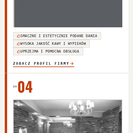
wskazują na istotne problemy z organizacją pracy i
długim czasem oczekiwania. Opinie na temat wystroju
są podzielone, a część gości zauważa spadek jakości
obsługi i atmosfery po zmianach w lokalu.
SMACZNE I ESTETYCZNIE PODANE DANIA
WYSOKA JAKOŚĆ KAWY I WYPIEKÓW
UPRZEJMA I POMOCNA OBSŁUGA
ZOBACZ PROFIL FIRMY
04
NR