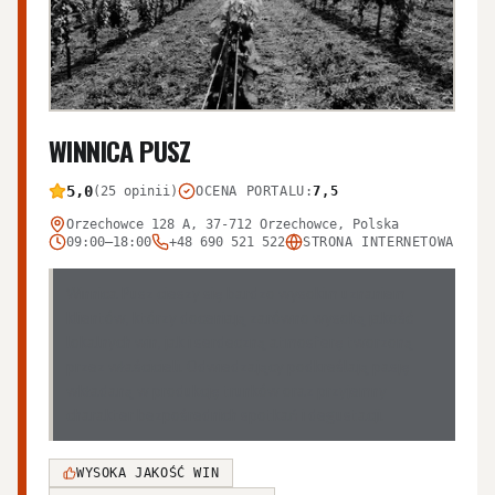
WINNICA PUSZ
5,0
(25 opinii)
OCENA PORTALU
:
7,5
Orzechowce 128 A, 37-712 Orzechowce, Polska
09:00–18:00
+48 690 521 522
STRONA INTERNETOWA
Winnica Pusz cieszy się bardzo wysokim uznaniem
klientów, którzy doceniają zarówno wysoką jakość
lokalnych win, jak i serdeczną atmosferę tworzoną
przez właścicieli. Odwiedzający podkreślają pasję
wkładaną w produkcję trunków oraz przyjemny
charakter bezpośrednich spotkań i degustacji.
WYSOKA JAKOŚĆ WIN