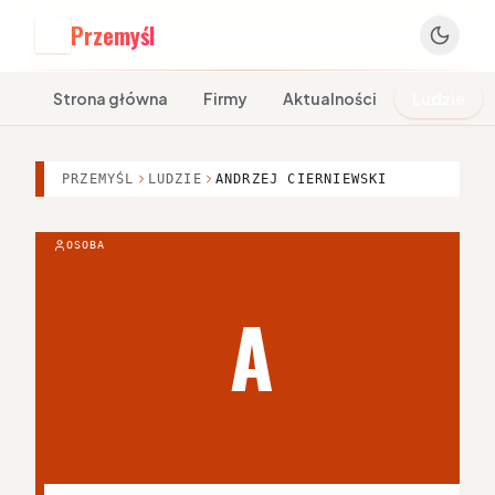
Przemyśl
P
Strona główna
Firmy
Aktualności
Ludzie
PRZEMYŚL
LUDZIE
ANDRZEJ CIERNIEWSKI
OSOBA
A