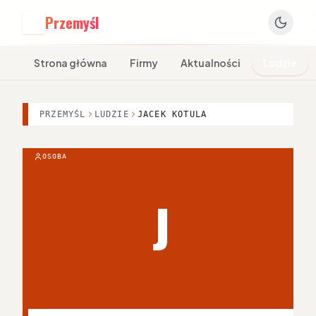
Przemyśl
P
Strona główna
Firmy
Aktualności
Ludzie
PRZEMYŚL
LUDZIE
JACEK KOTULA
OSOBA
J