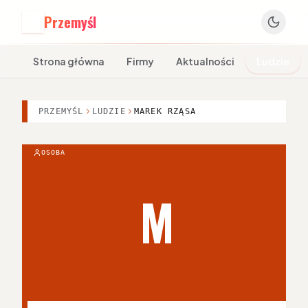
Przemyśl
P
Strona główna
Firmy
Aktualności
Ludzie
PRZEMYŚL
LUDZIE
MAREK RZĄSA
OSOBA
M