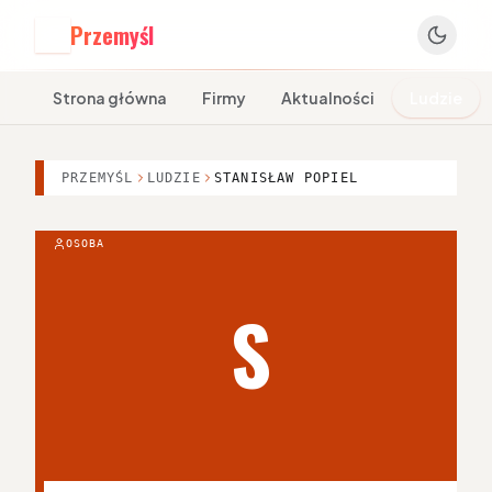
Przemyśl
P
Strona główna
Firmy
Aktualności
Ludzie
PRZEMYŚL
LUDZIE
STANISŁAW POPIEL
OSOBA
S