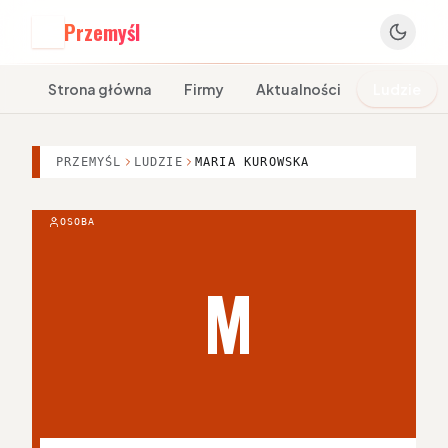
Przemyśl
P
Strona główna
Firmy
Aktualności
Ludzie
PRZEMYŚL
LUDZIE
MARIA KUROWSKA
OSOBA
M