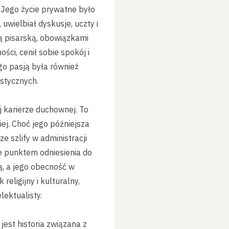
 Jego życie prywatne było
uwielbiał dyskusje, uczty i
ą pisarską, obowiązkami
ci, cenił sobie spokój i
ego pasją była również
stycznych.
 karierze duchownej. To
ej. Choć jego późniejsza
e szlify w administracji
kże punktem odniesienia do
ą, a jego obecność w
eligijny i kulturalny,
lektualisty.
jest historia związana z