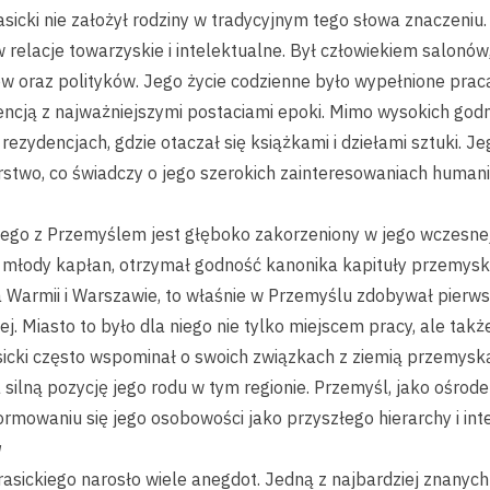
sicki nie założył rodziny w tradycyjnym tego słowa znaczeniu.
relacje towarzyskie i intelektualne. Był człowiekiem salonów, 
ów oraz polityków. Jego życie codzienne było wypełnione prac
ncją z najważniejszymi postaciami epoki. Mimo wysokich godnoś
ezydencjach, gdzie otaczał się książkami i dziełami sztuki. J
stwo, co świadczy o jego szerokich zainteresowaniach humani
ego z Przemyślem jest głęboko zakorzeniony w jego wczesnej
 młody kapłan, otrzymał godność kanonika kapituły przemyski
a Warmii i Warszawie, to właśnie w Przemyślu zdobywał pierwsz
lnej. Miasto to było dla niego nie tylko miejscem pracy, ale ta
asicki często wspominał o swoich związkach z ziemią przemysk
ilną pozycję jego rodu w tym regionie. Przemyśl, jako ośrodek r
rmowaniu się jego osobowości jako przyszłego hierarchy i inte
y
sickiego narosło wiele anegdot. Jedną z najbardziej znanych 