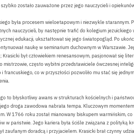
o szybko zostało zauważone przez jego nauczycieli i opiekun
kiego była procesem wieloetapowym i niezwykle starannym. P
ych nauczycieli, by następnie trafić do kolegium jezuickiego
sycznej edukacji, ukształtował się jego światopogląd. Po uko
ontynuował naukę w seminarium duchownym w Warszawie. Jeg
i; Krasicki był człowiekiem renesansowym, pasjonował się literat
 mistrzowie, często wybitni przedstawiciele ówczesnej intelige
 i francuskiego, co w przyszłości pozwoliło mu stać się jedny
enia.
ego to błyskotliwy awans w strukturach kościelnych i państwo
 jego droga zawodowa nabrała tempa. Kluczowym momentem b
kim. W 1766 roku został mianowany biskupem warmińskim, co 
ów w państwie. Jego kariera była ściśle związana z polityką k
ł zaufanym doradcą i przyjacielem. Krasicki brał czynny udzia