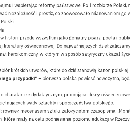
ejmu i wspierając reformy państwowe. Po I rozbiorze Polski, m
hować niezależność i prestiż, co zaowocowało mianowaniem g
Polski.
eła
ę w historii przede wszystkim jako genialny pisarz, poeta i pub
 literatury oświeceniowej. Do najważniejszych dzieł zaliczamy
at heroikomiczny, w którym w sposób satyryczny ukazał życi
zbiór krótkich utworów, które do dziś stanowią kanon polskiej 
kiego przypadki”
– pierwsza polska powieść nowożytna, będ
o charakterze dydaktycznym, promująca ideały oświeceniowe
iętnujących wady szlachty i społeczeństwa polskiego.
 był również mecenasem sztuki, założycielem czasopisma „Monit
, które miały na celu podniesienie poziomu edukacji w Rzeczy