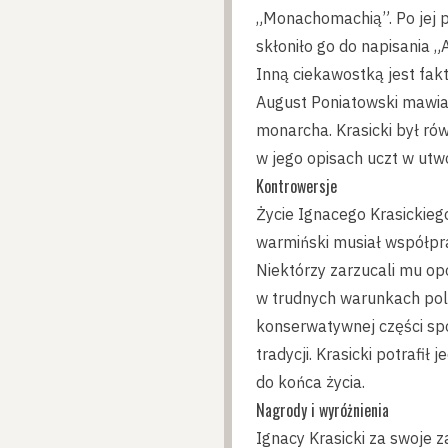
„Monachomachią”. Po jej pu
skłoniło go do napisania 
Inną ciekawostką jest fakt
August Poniatowski mawiał
monarcha. Krasicki był rów
w jego opisach uczt w utwo
Kontrowersje
Życie Ignacego Krasickiego
warmiński musiał współpra
Niektórzy zarzucali mu op
w trudnych warunkach poli
konserwatywnej części społ
tradycji. Krasicki potrafi
do końca życia.
Nagrody i wyróżnienia
Ignacy Krasicki za swoje 