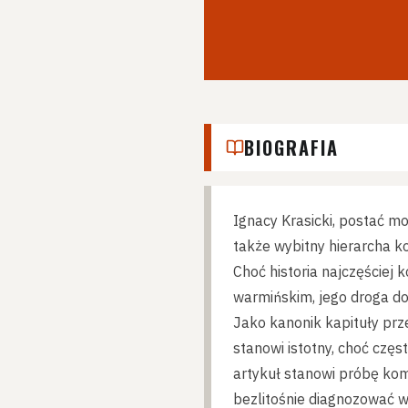
BIOGRAFIA
Ignacy Krasicki, postać mo
także wybitny hierarcha ko
Choć historia najczęściej
warmińskim, jego droga do 
Jako kanonik kapituły prze
stanowi istotny, choć częs
artykuł stanowi próbę kom
bezlitośnie diagnozować w