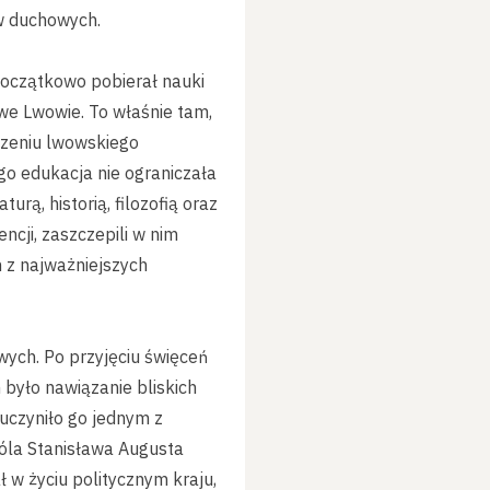
ów duchowych.
oczątkowo pobierał nauki
 we Lwowie. To właśnie tam,
ńczeniu lwowskiego
o edukacja nie ograniczała
urą, historią, filozofią oraz
ncji, zaszczepili w nim
m z najważniejszych
wych. Po przyjęciu święceń
yło nawiązanie bliskich
uczyniło go jednym z
róla Stanisława Augusta
ł w życiu politycznym kraju,