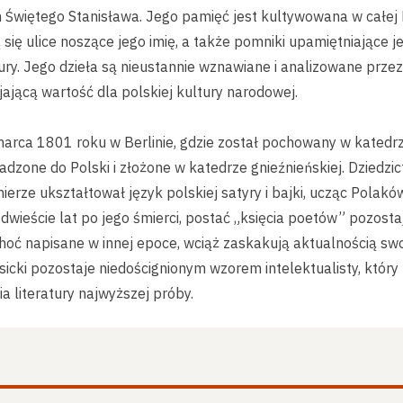
 Świętego Stanisława. Jego pamięć jest kultywowana w całej 
 się ulice noszące jego imię, a także pomniki upamiętniające 
ltury. Jego dzieła są nieustannie wznawiane i analizowane przez
ającą wartość dla polskiej kultury narodowej.
marca 1801 roku w Berlinie, gdzie został pochowany w katedr
dzone do Polski i złożone w katedrze gnieźnieńskiej. Dziedzic
ierze ukształtował język polskiej satyry i bajki, ucząc Polak
 dwieście lat po jego śmierci, postać „księcia poetów” pozos
choć napisane w innej epoce, wciąż zaskakują aktualnością sw
asicki pozostaje niedoścignionym wzorem intelektualisty, który
ia literatury najwyższej próby.