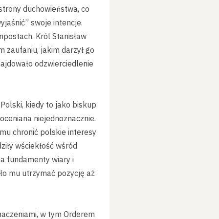
e strony duchowieństwa, co
jaśnić” swoje intencje.
ripostach. Król Stanisław
 zaufaniu, jakim darzył go
najdowało odzwierciedlenie
Polski, kiedy to jako biskup
oceniana niejednoznacznie.
mu chronić polskie interesy
dziły wściekłość wśród
na fundamenty wiary i
liło mu utrzymać pozycję aż
znaczeniami, w tym Orderem