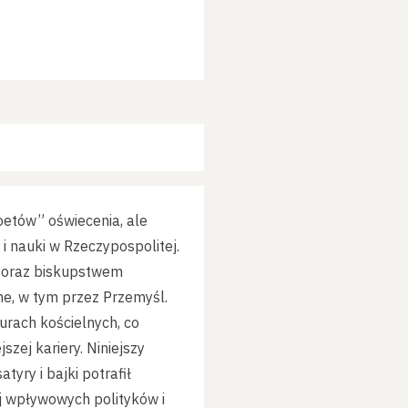
poetów” oświecenia, ale
 i nauki w Rzeczypospolitej.
o oraz biskupstwem
jne, w tym przez Przemyśl.
urach kościelnych, co
zej kariery. Niniejszy
yry i bajki potrafił
j wpływowych polityków i