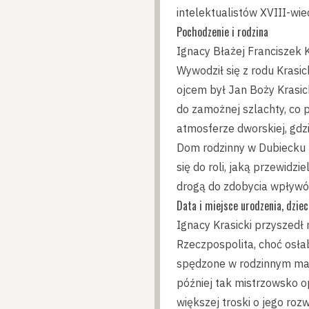
intelektualistów XVIII-wie
Pochodzenie i rodzina
Ignacy Błażej Franciszek Kr
Wywodził się z rodu Krasi
ojcem był Jan Boży Krasic
do zamożnej szlachty, co
atmosferze dworskiej, gdz
Dom rodzinny w Dubiecku 
się do roli, jaką przewidz
drogą do zdobycia wpływów
Data i miejsce urodzenia, dzie
Ignacy Krasicki przyszedł
Rzeczpospolita, choć osłab
spędzone w rodzinnym mają
później tak mistrzowsko o
większej troski o jego roz