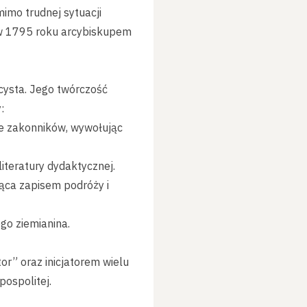
imo trudnej sytuacji
o w 1795 roku arcybiskupem
licysta. Jego twórczość
:
e zakonników, wywołując
literatury dydaktycznej.
ąca zapisem podróży i
go ziemianina.
or” oraz inicjatorem wielu
pospolitej.