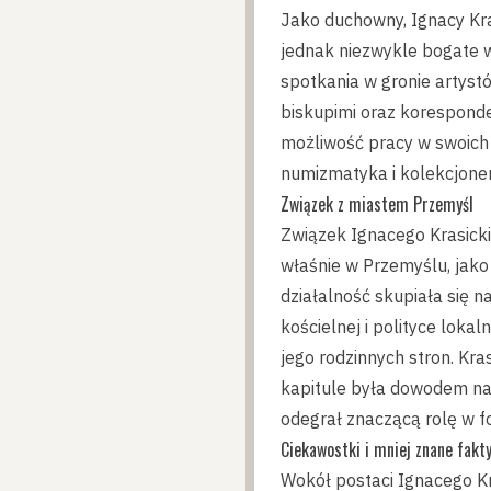
Jako duchowny, Ignacy Kra
jednak niezwykle bogate w 
spotkania w gronie artyst
biskupimi oraz koresponde
możliwość pracy w swoich r
numizmatyka i kolekcjoner
Związek z miastem Przemyśl
Związek Ignacego Krasicki
właśnie w Przemyślu, jako
działalność skupiała się n
kościelnej i polityce loka
jego rodzinnych stron. Kr
kapitule była dowodem na s
odegrał znaczącą rolę w fo
Ciekawostki i mniej znane fakt
Wokół postaci Ignacego Kra