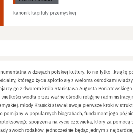
kanonik kapituły przemyskiej
numentalna w dziejach polskiej kultury, to nie tylko „książę 
ścielny, którego życie splotło się z wieloma ośrodkami władzy
 kojarzy go z dworem króla Stanisława Augusta Poniatowskieg
wielkości wiodła przez ważne ośrodki religijne i administracy
myskiej, młody Krasicki stawiał swoje pierwsze kroki w strukt
to pomijany w popularnych biografiach, fundament jego późniejs
pleksowego spojrzenia na życie człowieka, który za pomocą sat
ady swoich rodaków, jednocześnie będąc jednym z najbardzie