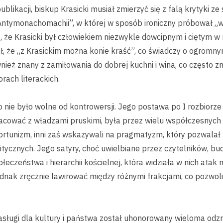
blikacji, biskup Krasicki musiał zmierzyć się z falą krytyki z
„Antymonachomachii”, w której w sposób ironiczny próbował „wy
, że Krasicki był człowiekiem niezwykle dowcipnym i ciętym w 
, że „z Krasickim można konie kraść”, co świadczy o ogromnym
nież znany z zamiłowania do dobrej kuchni i wina, co często z
rach literackich.
 nie było wolne od kontrowersji. Jego postawa po I rozbiorze 
cować z władzami pruskimi, była przez wielu współczesnych 
ortunizm, inni zaś wskazywali na pragmatyzm, który pozwalał 
tycznych. Jego satyry, choć uwielbiane przez czytelników, bu
eczeństwa i hierarchii kościelnej, która widziała w nich atak 
ł jednak zręcznie lawirować między różnymi frakcjami, co pozwo
zasługi dla kultury i państwa został uhonorowany wieloma od