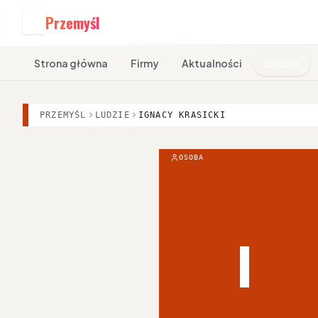
Przemyśl
P
Strona główna
Firmy
Aktualności
Ludzie
PRZEMYŚL
LUDZIE
IGNACY KRASICKI
OSOBA
I