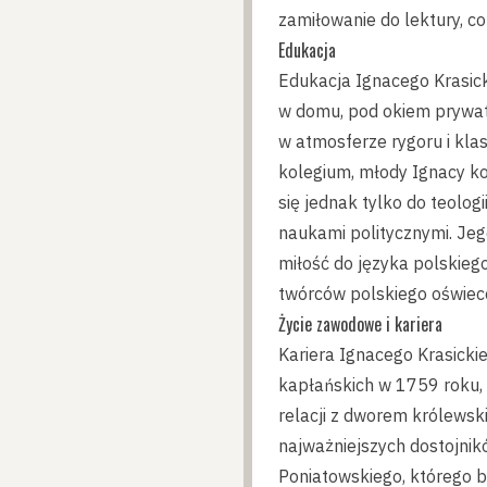
zamiłowanie do lektury, c
Edukacja
Edukacja Ignacego Krasic
w domu, pod okiem prywatn
w atmosferze rygoru i kla
kolegium, młody Ignacy k
się jednak tylko do teologi
naukami politycznymi. Jego
miłość do języka polskiego
twórców polskiego oświec
Życie zawodowe i kariera
Kariera Ignacego Krasicki
kapłańskich w 1759 roku,
relacji z dworem królews
najważniejszych dostojnik
Poniatowskiego, którego by