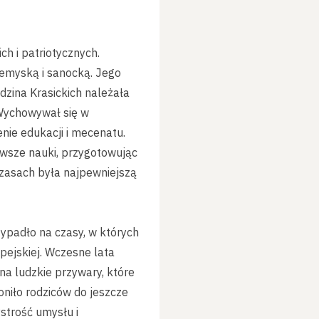
ch i patriotycznych.
zemyską i sanocką. Jego
dzina Krasickich należała
 Wychowywał się w
nie edukacji i mecenatu.
wsze nauki, przygotowując
 czasach była najpewniejszą
zypadło na czasy, w których
opejskiej. Wczesne lata
a ludzkie przywary, które
oniło rodziców do jeszcze
strość umysłu i