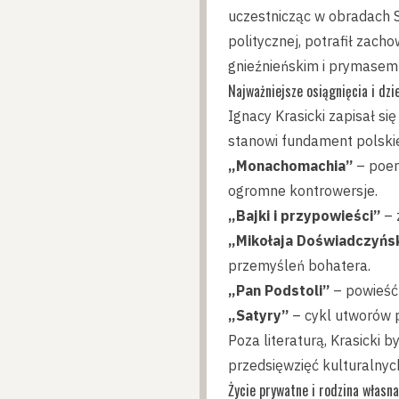
uczestnicząc w obradach S
politycznej, potrafił zac
gnieźnieńskim i prymasem 
Najważniejsze osiągnięcia i dzi
Ignacy Krasicki zapisał si
stanowi fundament polskiej
„Monachomachia”
– poem
ogromne kontrowersje.
„Bajki i przypowieści”
– 
„Mikołaja Doświadczyńs
przemyśleń bohatera.
„Pan Podstoli”
– powieść 
„Satyry”
– cykl utworów p
Poza literaturą, Krasicki
przedsięwzięć kulturalnych
Życie prywatne i rodzina własna