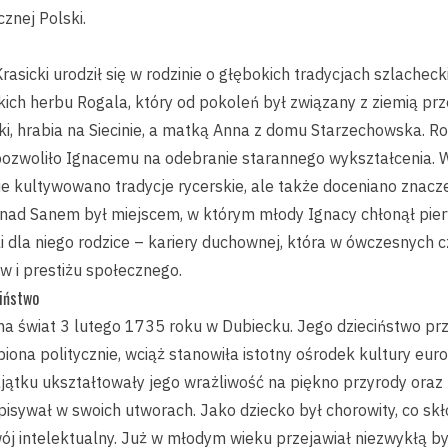
cznej Polski.
asicki urodził się w rodzinie o głębokich tradycjach szlachecki
ckich herbu Rogala, który od pokoleń był związany z ziemią pr
ki, hrabia na Siecinie, a matką Anna z domu Starzechowska. Ro
 pozwoliło Ignacemu na odebranie starannego wykształcenia.
ie kultywowano tradycje rycerskie, ale także doceniano znacze
nad Sanem był miejscem, w którym młody Ignacy chłonął pier
ieli dla niego rodzice – kariery duchownej, która w ówczesnych
 i prestiżu społecznego.
ciństwo
 na świat 3 lutego 1735 roku w Dubiecku. Jego dzieciństwo pr
iona politycznie, wciąż stanowiła istotny ośrodek kultury eur
tku ukształtowały jego wrażliwość na piękno przyrody oraz n
pisywał w swoich utworach. Jako dziecko był chorowity, co skł
wój intelektualny. Już w młodym wieku przejawiał niezwykłą by