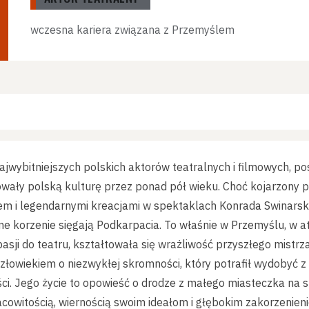
wczesna kariera związana z Przemyślem
ajwybitniejszych polskich aktorów teatralnych i filmowych, post
owały polską kulturę przez ponad pół wieku. Choć kojarzony 
m i legendarnymi kreacjami w spektaklach Konrada Swinarsk
zne korzenie sięgają Podkarpacia. To właśnie w Przemyślu, w
asji do teatru, kształtowała się wrażliwość przyszłego mistrza.
człowiekiem o niezwykłej skromności, który potrafił wydobyć z 
ości. Jego życie to opowieść o drodze z małego miasteczka na s
cowitością, wiernością swoim ideałom i głębokim zakorzenienie