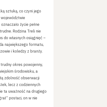
ką sztuką, co czyni jego
 w województwie
 oznaczało życie pełne
trudne. Rodzina Treli nie
ns do własnych osiągnięć –
zda największego formatu,
zowie i koledzy z branży.
 trudny okres powojenny,
wiejskim środowisku, a
kłą zdolność obserwacji
ążek, lecz z codziennych
nie ta uważność na drugiego
rał” postaci, on w nie