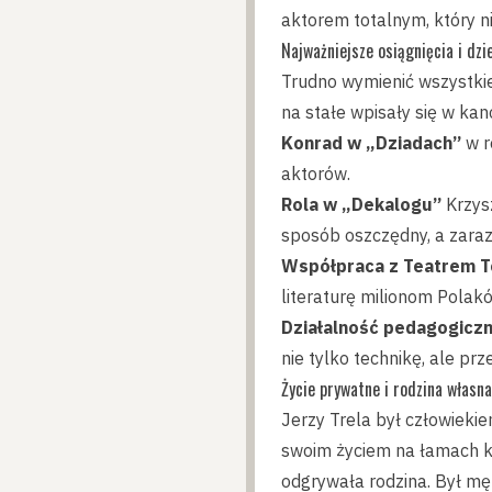
aktorem totalnym, który ni
Najważniejsze osiągnięcia i dzi
Trudno wymienić wszystkie 
na stałe wpisały się w kano
Konrad w „Dziadach”
w r
aktorów.
Rola w „Dekalogu”
Krzys
sposób oszczędny, a zara
Współpraca z Teatrem Te
literaturę milionom Polak
Działalność pedagogicz
nie tylko technikę, ale p
Życie prywatne i rodzina własna
Jerzy Trela był człowiekie
swoim życiem na łamach ko
odgrywała rodzina. Był męż