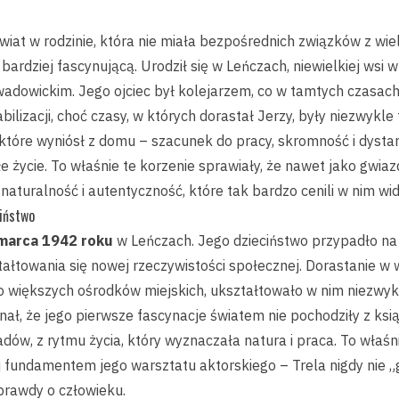
wiat w rodzinie, która nie miała bezpośrednich związków z wiel
 bardziej fascynującą. Urodził się w Leńczach, niewielkiej wsi
adowickim. Jego ojciec był kolejarzem, co w tamtych czasach
abilizacji, choć czasy, w których dorastał Jerzy, były niezwykle 
 które wyniósł z domu – szacunek do pracy, skromność i dysta
e życie. To właśnie te korzenie sprawiały, że nawet jako gwia
turalność i autentyczność, które tak bardzo cenili w nim wid
ciństwo
marca 1942 roku
w Leńczach. Jego dzieciństwo przypadło na
tałtowania się nowej rzeczywistości społecznej. Dorastanie w 
 do większych ośrodków miejskich, ukształtowało w nim niezwy
nał, że jego pierwsze fascynacje światem nie pochodziły z ksi
adów, z rytmu życia, który wyznaczała natura i praca. To właś
j fundamentem jego warsztatu aktorskiego – Trela nigdy nie „g
 prawdy o człowieku.