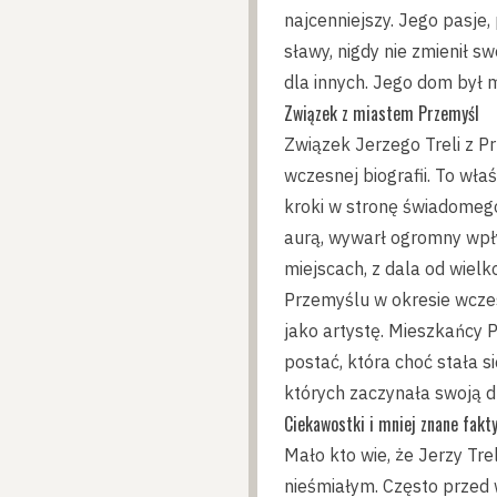
najcenniejszy. Jego pasje,
sławy, nigdy nie zmienił 
dla innych. Jego dom był 
Związek z miastem Przemyśl
Związek Jerzego Treli z P
wczesnej biografii. To wła
kroki w stronę świadomego 
aurą, wywarł ogromny wpływ
miejscach, z dala od wielk
Przemyślu w okresie wczes
jako artystę. Mieszkańcy 
postać, która choć stała s
których zaczynała swoją d
Ciekawostki i mniej znane fakt
Mało kto wie, że Jerzy Tr
nieśmiałym. Często przed 