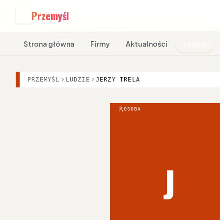
Przemyśl
P
Strona główna
Firmy
Aktualności
Ludzie
PRZEMYŚL
LUDZIE
JERZY TRELA
OSOBA
J