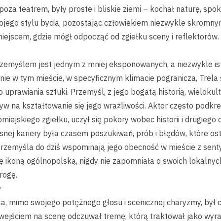
 poza teatrem, były proste i bliskie ziemi – kochał naturę, spo
swojego stylu bycia, pozostając człowiekiem niezwykle skrom
miejscem, gdzie mógł odpocząć od zgiełku sceny i reflektorów.
rzemyślem jest jednym z mniej eksponowanych, a niezwykle i
śnie w tym mieście, w specyficznym klimacie pogranicza, Trela
uprawiania sztuki. Przemyśl, z jego bogatą historią, wielokul
 na kształtowanie się jego wrażliwości. Aktor często podkreś
omiejskiego zgiełku, uczył się pokory wobec historii i drugieg
nej kariery była czasem poszukiwań, prób i błędów, które os
Przemyśla do dziś wspominają jego obecność w mieście z sent
ię ikoną ogólnopolską, nigdy nie zapomniała o swoich lokalnyc
rogę.
y
ela, mimo swojego potężnego głosu i scenicznej charyzmy, był
wejściem na scenę odczuwał tremę, którą traktował jako wyra