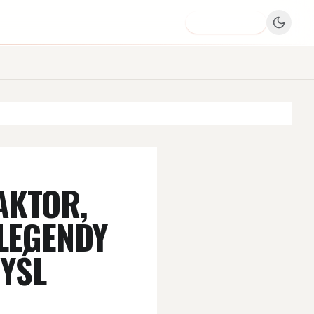
Dodaj firmę
 AKTOR,
LEGENDY
YŚL