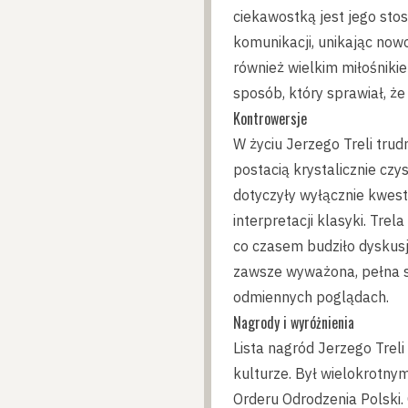
ciekawostką jest jego sto
komunikacji, unikając now
również wielkim miłośnikiem
sposób, który sprawiał, ż
Kontrowersje
W życiu Jerzego Treli trud
postacią krystalicznie czy
dotyczyły wyłącznie kwesti
interpretacji klasyki. Tre
co czasem budziło dyskusj
zawsze wyważona, pełna s
odmiennych poglądach.
Nagrody i wyróżnienia
Lista nagród Jerzego Treli
kulturze. Był wielokrotn
Orderu Odrodzenia Polski.