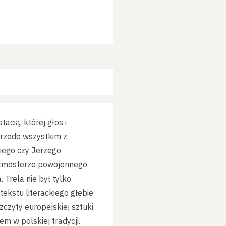
acią, której głos i
przede wszystkim z
iego czy Jerzego
 atmosferze powojennego
 Trela nie był tylko
tekstu literackiego głębię
zczyty europejskiej sztuki
m w polskiej tradycji.