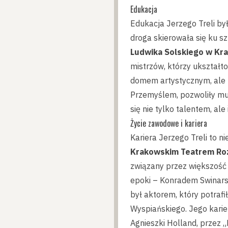
Edukacja
Edukacja Jerzego Treli by
droga skierowała się ku 
Ludwika Solskiego w Kr
mistrzów, którzy ukształtow
domem artystycznym, ale t
Przemyślem, pozwoliły mu 
się nie tylko talentem, al
Życie zawodowe i kariera
Kariera Jerzego Treli to n
Krakowskim Teatrem Ro
związany przez większość
epoki – Konradem Swinarsk
był aktorem, który potraf
Wyspiańskiego. Jego karie
Agnieszki Holland, przez 