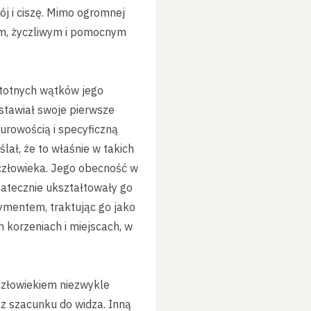
kój i ciszę. Mimo ogromnej
nym, życzliwym i pomocnym
stotnych wątków jego
 stawiał swoje pierwsze
turowością i specyficzną
lał, że to właśnie w takich
o człowieka. Jego obecność w
tatecznie ukształtowały go
ymentem, traktując go jako
h korzeniach i miejscach, w
 człowiekiem niezwykle
z szacunku do widza. Inną