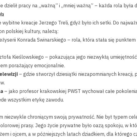
e dzielił pracy na „ważną” i „mniej ważną” – każda rola była
eła
wybitne kreacje Jerzego Treli, gdyż było ich setki. Do najważn
n polskiej kultury, należą:
eżyserii Konrada Swinarskiego – rola, która stała się punktem
ztofa Kieślowskiego – pokazująca jego niezwykłą umiejętnoś
zem porażający emocjonalnie.
lewizji
– gdzie stworzył dziesiątki niezapomnianych kreacji, 
ów.
na
– jako profesor krakowskiej PWST wychował całe pokolenia
rzede wszystkim etykę zawodu.
m niezwykle chroniącym swoją prywatność. Nie był typem celebr
lorowej prasy. Jego życie prywatne było oazą spokoju, w któr
em i ojcem, a w późniejszych latach dziadkiem, dla którego c