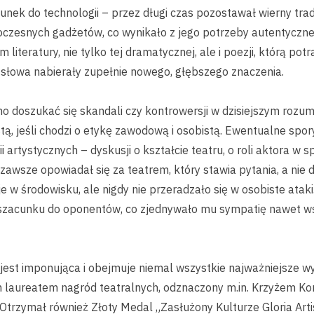
sunek do technologii – przez długi czas pozostawał wierny t
oczesnych gadżetów, co wynikało z jego potrzeby autentyczne
 literatury, nie tylko tej dramatycznej, ale i poezji, którą pot
e słowa nabierały zupełnie nowego, głębszego znaczenia.
no doszukać się skandali czy kontrowersji w dzisiejszym rozum
stą, jeśli chodzi o etykę zawodową i osobistą. Ewentualne spory
i artystycznych – dyskusji o kształcie teatru, o roli aktora w 
la zawsze opowiadał się za teatrem, który stawia pytania, a nie
e w środowisku, ale nigdy nie przeradzało się w osobiste atak
zacunku do oponentów, co zjednywało mu sympatię nawet wś
 jest imponująca i obejmuje niemal wszystkie najważniejsze wy
ym laureatem nagród teatralnych, odznaczony m.in. Krzyżem 
 Otrzymał również Złoty Medal „Zasłużony Kulturze Gloria Arti