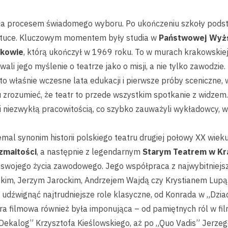
ła procesem świadomego wyboru. Po ukończeniu szkoły podsta
sztuce. Kluczowym momentem były studia w
Państwowej Wyższ
akowie
, którą ukończył w 1969 roku. To w murach krakowskiej
ali jego myślenie o teatrze jako o misji, a nie tylko zawodzie.
o właśnie wczesne lata edukacji i pierwsze próby sceniczne, 
zrozumieć, że teatr to przede wszystkim spotkanie z widzem.
e i niezwykłą pracowitością, co szybko zauważyli wykładowcy, 
iemal synonim historii polskiego teatru drugiej połowy XX wieku
zmaitości
, a następnie z legendarnym
Starym Teatrem w Kr
 swojego życia zawodowego. Jego współpraca z najwybitniejs
im, Jerzym Jarockim, Andrzejem Wajdą czy Krystianem Lupą – 
ił udźwignąć najtrudniejsze role klasyczne, od Konrada w „Dz
ra filmowa również była imponująca – od pamiętnych ról w f
„Dekalog” Krzysztofa Kieślowskiego, aż po „Quo Vadis” Jerzeg