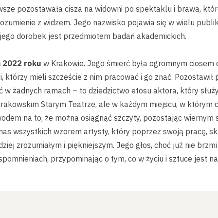
sze pozostawała cisza na widowni po spektaklu i brawa, któ
ozumienie z widzem. Jego nazwisko pojawia się w wielu publ
 a jego dorobek jest przedmiotem badań akademickich.
 2022 roku
w Krakowie. Jego śmierć była ogromnym ciosem dla
, którzy mieli szczęście z nim pracować i go znać. Pozostawił 
ć w żadnych ramach – to dziedzictwo etosu aktora, który służ
 krakowskim Starym Teatrze, ale w każdym miejscu, w którym ce
wodem na to, że można osiągnąć szczyty, pozostając wiernym 
 nas wszystkich wzorem artysty, który poprzez swoją pracę, sk
dziej zrozumiałym i piękniejszym. Jego głos, choć już nie brzmi
omnieniach, przypominając o tym, co w życiu i sztuce jest na