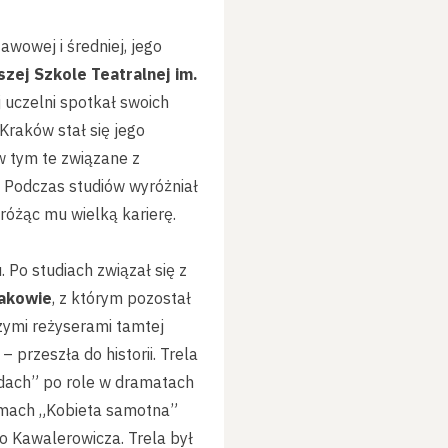
wowej i średniej, jego
ej Szkole Teatralnej im.
 uczelni spotkał swoich
 Kraków stał się jego
w tym te związane z
 Podczas studiów wyróżniał
wróżąc mu wielką karierę.
. Po studiach związał się z
akowie
, z którym pozostał
zymi reżyserami tamtej
przeszła do historii. Trela
iadach” po role w dramatach
ilmach „Kobieta samotna”
o Kawalerowicza. Trela był