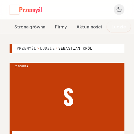
Przemyśl
P
Strona główna
Firmy
Aktualności
Ludzie
PRZEMYŚL
LUDZIE
SEBASTIAN KRÓL
OSOBA
S