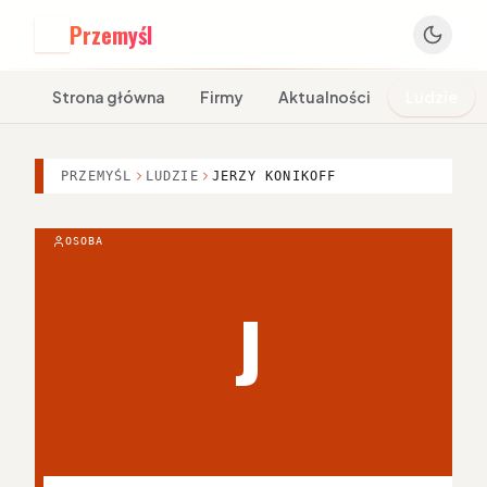
Przemyśl
P
Strona główna
Firmy
Aktualności
Ludzie
PRZEMYŚL
LUDZIE
JERZY KONIKOFF
OSOBA
J