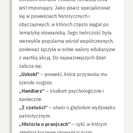
jest imponujący. Jako pisarz specjalizował
się w powieściach historycznych i
obyczajowych, w których często sięgał po
tematykę słowiańską. Jego twórczość była
niezwykle popularna wśród współczesnych,
ponieważ łączyła w sobie walory edukacyjne
z wartką akcją. Do najważniejszych dzieł
zalicza się:
„Uskoki”
– powieść, która przyniosła mu
szeroki rozgłos.
„Handlarz”
– studium psychologiczne i
społeczne.
„Z czeluści”
– utwór o głębokim wydźwięku
patriotycznym.
„Historia o praojcach”
– cykl, w którym
zgłębiał korzenie słowiańszczyzny.