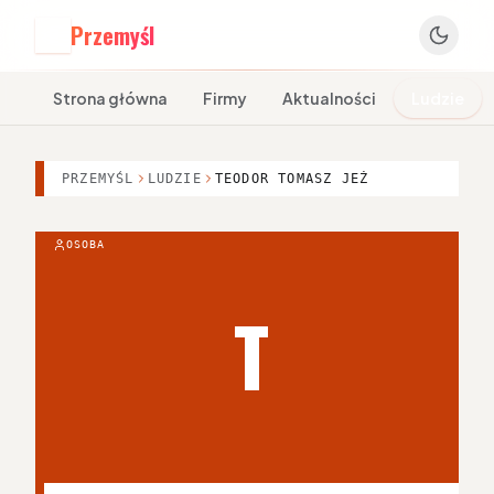
Przemyśl
P
Strona główna
Firmy
Aktualności
Ludzie
PRZEMYŚL
LUDZIE
TEODOR TOMASZ JEŻ
OSOBA
T