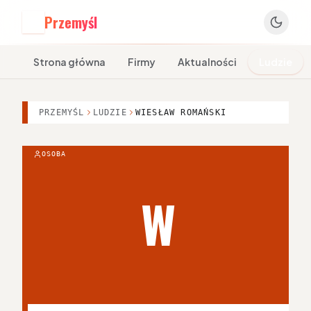
Przemyśl
P
Strona główna
Firmy
Aktualności
Ludzie
PRZEMYŚL
LUDZIE
WIESŁAW ROMAŃSKI
OSOBA
W