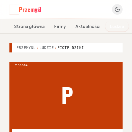
Przemyśl
P
Strona główna
Firmy
Aktualności
Ludzie
PRZEMYŚL
LUDZIE
PIOTR DZIKI
OSOBA
P