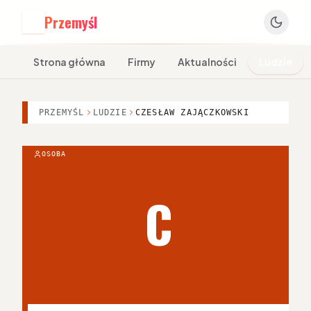
Przemyśl
P
Strona główna
Firmy
Aktualności
Ludzie
PRZEMYŚL
LUDZIE
CZESŁAW ZAJĄCZKOWSKI
OSOBA
C