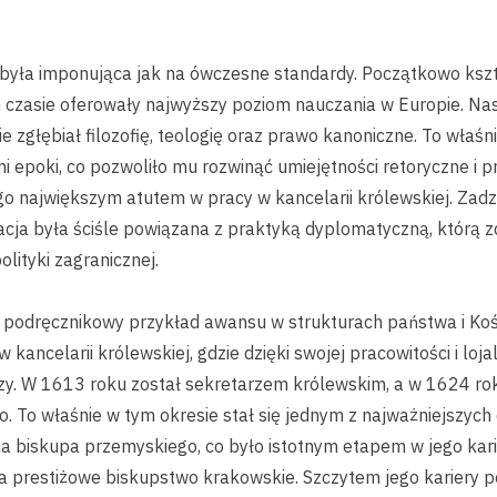
yła imponująca jak na ówczesne standardy. Początkowo kszta
m czasie oferowały najwyższy poziom nauczania w Europie. Nas
e zgłębiał filozofię, teologię oraz prawo kanoniczne. To właśn
i epoki, co pozwoliło mu rozwinąć umiejętności retoryczne i p
ego największym atutem w pracy w kancelarii królewskiej. Zadzi
ukacja była ściśle powiązana z praktyką dyplomatyczną, którą 
olityki zagranicznej.
 podręcznikowy przykład awansu w strukturach państwa i Koś
kancelarii królewskiej, gdzie dzięki swojej pracowitości i loj
zy. W 1613 roku został sekretarzem królewskim, a w 1624 rok
 To właśnie w tym okresie stał się jednym z najważniejszyc
a biskupa przemyskiego, co było istotnym etapem w jego kari
na prestiżowe biskupstwo krakowskie. Szczytem jego kariery po