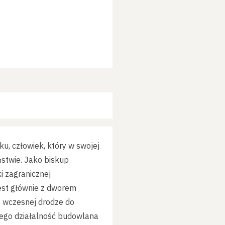
u, człowiek, który w swojej
ństwie. Jako biskup
ki zagranicznej
est głównie z dworem
o wczesnej drodze do
órego działalność budowlana