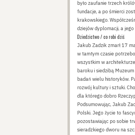
było zaufanie trzech król
fundacje, a po śmierci z
krakowskiego. Współcześni
dziejów dyplomacji, a jego
Dziedzictwo / co robi dziś
Jakub Zadzik zmarł 17 mar
w tamtym czasie potrzebo
wszystkim w architekturze
baroku i siedzibą Muzeum 
badań wielu historyków. Pa
rozwój kultury i sztuki. C
dla którego dobro Rzeczy
Podsumowując, Jakub Zadzi
Polski. Jego życie to fasc
pozostawiając po sobie tr
sieradzkiego dworu na szc