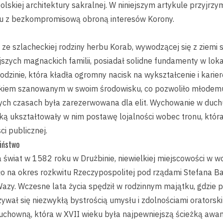
olskiej architektury sakralnej. W niniejszym artykule przyjrzym
ogu z bezkompromisową obroną interesów Korony.
ze szlacheckiej rodziny herbu Korab, wywodzącej się z ziemi s
jszych magnackich familii, posiadał solidne fundamenty w lokal
rodzinie, która kładła ogromny nacisk na wykształcenie i karier
iekiem szanowanym w swoim środowisku, co pozwoliło młodem
ych czasach była zarezerwowana dla elit. Wychowanie w duch
ską ukształtowały w nim postawę lojalności wobec tronu, któ
ci publicznej.
ciństwo
 świat w 1582 roku w Drużbinie, niewielkiej miejscowości w w
o na okres rozkwitu Rzeczypospolitej pod rządami Stefana Ba
zy. Wczesne lata życia spędził w rodzinnym majątku, gdzie p
wał się niezwykłą bystrością umysłu i zdolnościami oratorskim
uchowną, która w XVII wieku była najpewniejszą ścieżką awa