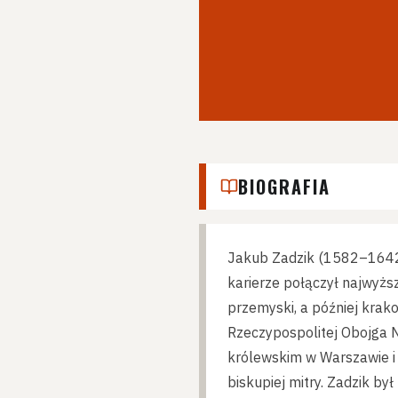
BIOGRAFIA
Jakub Zadzik (1582–1642) 
karierze połączył najwyżs
przemyski, a później krako
Rzeczypospolitej Obojga N
królewskim w Warszawie i
biskupiej mitry. Zadzik b