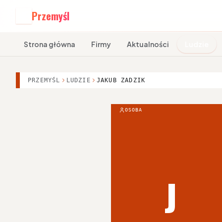
Przemyśl
P
Strona główna
Firmy
Aktualności
Ludzie
PRZEMYŚL
LUDZIE
JAKUB ZADZIK
OSOBA
J