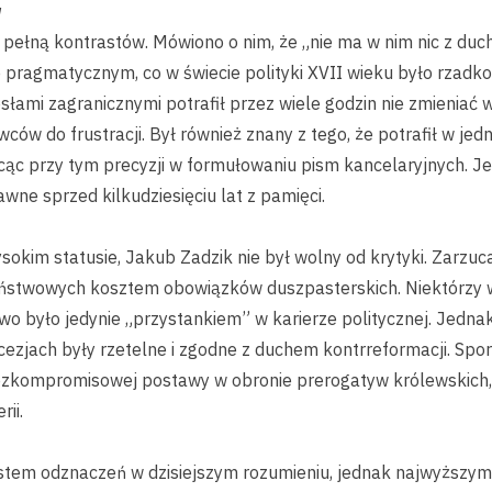
y
 pełną kontrastów. Mówiono o nim, że „nie ma w nim nic z duch
 pragmatycznym, co w świecie polityki XVII wieku było rzadkoś
słami zagranicznymi potrafił przez wiele godzin nie zmieniać 
w do frustracji. Był również znany z tego, że potrafił w jedn
cąc przy tym precyzji w formułowaniu pism kancelaryjnych. J
awne sprzed kilkudziesięciu lat z pamięci.
sokim statusie, Jakub Zadzik nie był wolny od krytyki. Zarz
ństwowych kosztem obowiązków duszpasterskich. Niektórzy 
stwo było jedynie „przystankiem” w karierze politycznej. Jedn
ecezjach były rzetelne i zgodne z duchem kontrreformacji. Spor
bezkompromisowej postawy w obronie prerogatyw królewskich, 
ii.
system odznaczeń w dzisiejszym rozumieniu, jednak najwyższy