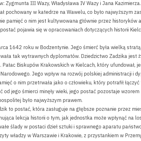
ów: Zygmunta III Wazy, Władysława IV Wazy i Jana Kazimierz
ostał pochowany w katedrze na Wawelu, co było najwyższym za
e pamięć o nim jest kultywowana głównie przez historyków a
 postać pojawia się w opracowaniach dotyczących historii Kielc
ca 1642 roku w Bodzentynie. Jego śmierć była wielką stratą 
wała tak wytrawnych dyplomatów. Dziedzictwo Zadzika jest ż
. Pałac Biskupów Krakowskich w Kielcach, który ufundował, jes
Narodowego. Jego wpływ na rozwój polskiej administracji i d
mięć o nim przetrwała jako o człowieku, który potrafił łączyć 
hoć od jego śmierci minęły wieki, jego postać pozostaje wzor
pospolitej było najwyższym prawem.
k to postać, która zasługuje na głębsze poznanie przez mie
ynująca lekcja historii o tym, jak jednostka może wpłynąć na l
wałe ślady w postaci dzieł sztuki i sprawnego aparatu państw
zyty władzy w Warszawie i Krakowie, z przystankiem w Przemyś