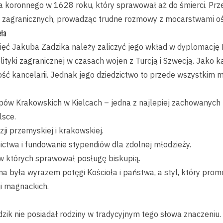
a koronnego w 1628 roku, który sprawował aż do śmierci. Prz
zagranicznych, prowadząc trudne rozmowy z mocarstwami oś
eła
ięć Jakuba Zadzika należy zaliczyć jego wkład w dyplomację 
tyki zagranicznej w czasach wojen z Turcją i Szwecją. Jako ka
ć kancelarii. Jednak jego dziedzictwo to przede wszystkim m
ów Krakowskich w Kielcach – jedna z najlepiej zachowanych 
sce.
ji przemyskiej i krakowskiej.
ictwa i fundowanie stypendiów dla zdolnej młodzieży.
 w których sprawował posługę biskupią.
a była wyrazem potęgi Kościoła i państwa, a styl, który prom
ji magnackich.
ik nie posiadał rodziny w tradycyjnym tego słowa znaczeniu. 