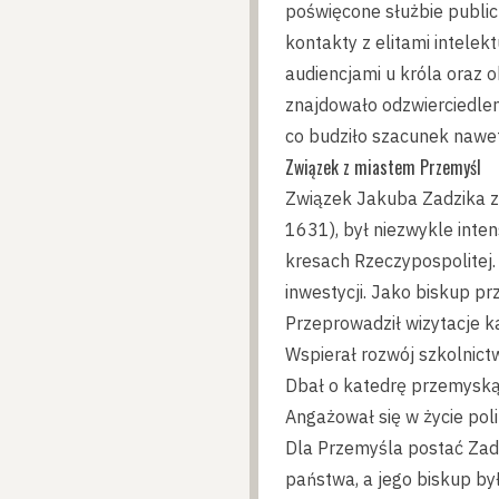
poświęcone służbie public
kontakty z elitami intelek
audiencjami u króla oraz o
znajdowało odzwierciedleni
co budziło szacunek nawet
Związek z miastem Przemyśl
Związek Jakuba Zadzika z
1631), był niezwykle inte
kresach Rzeczypospolitej.
inwestycji. Jako biskup pr
Przeprowadził wizytacje k
Wspierał rozwój szkolnictw
Dbał o katedrę przemyską,
Angażował się w życie po
Dla Przemyśla postać Zad
państwa, a jego biskup był