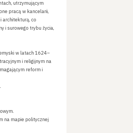
ontach, utrzymującym
one pracą w kancelarii,
 architekturą, co
ny i surowego trybu życia,
zemyski w latach 1624–
acyjnym i religijnym na
wymagającym reform i
.
jowym.
m na mapie politycznej