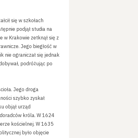
łcił się w szkołach
tępnie podjął studia na
ie w Krakowie zetknął się z
rawnicze. Jego biegłość w
k nie ograniczał się jednak
zdobywał, podróżując po
cioła. Jego droga
alności szybko zyskał
u objął urząd
h doradców króla. W 1624
erze kościelnej. W 1635
litycznej było objęcie