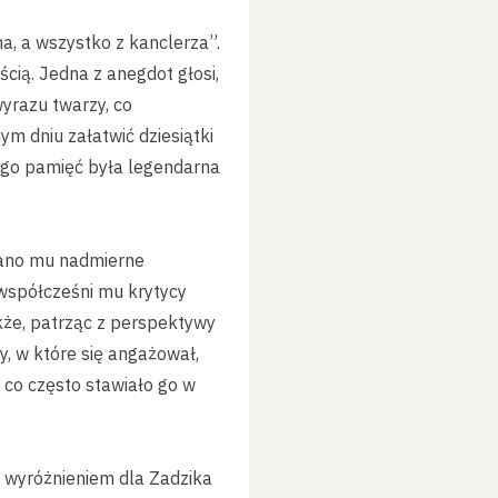
a, a wszystko z kanclerza”.
cią. Jedna z anegdot głosi,
wyrazu twarzy, co
ym dniu załatwić dziesiątki
ego pamięć była legendarna
ucano mu nadmierne
współcześni mu krytycy
akże, patrząc z perspektywy
y, w które się angażował,
co często stawiało go w
m wyróżnieniem dla Zadzika