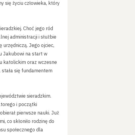
y się życiu człowieka, który
ieradzkiej. Choć jego ród
nej administracji i służbie
ę urzędniczą. Jego ojciec,
u Jakubowi na start w
u katolickim oraz wczesne
ra stała się fundamentem
ojewództwie sieradzkim.
torego i początki
obierał pierwsze nauki. Już
i, co skłoniło rodzinę do
nsu społecznego dla