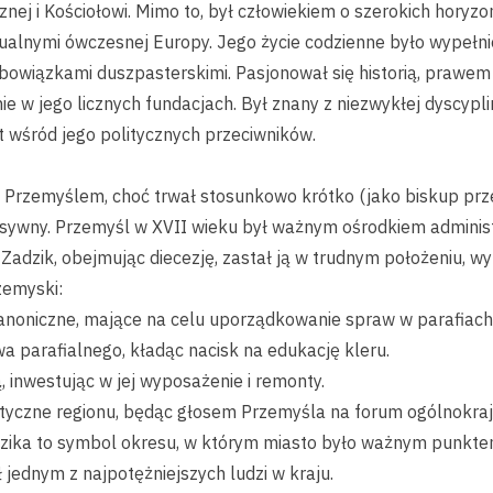
znej i Kościołowi. Mimo to, był człowiekiem o szerokich horyz
tualnymi ówczesnej Europy. Jego życie codzienne było wypełni
bowiązkami duszpasterskimi. Pasjonował się historią, prawem i
e w jego licznych fundacjach. Był znany z niezwykłej dyscypli
 wśród jego politycznych przeciwników.
 Przemyślem, choć trwał stosunkowo krótko (jako biskup pr
nsywny. Przemyśl w XVII wieku był ważnym ośrodkiem administr
 Zadzik, obejmując diecezję, zastał ją w trudnym położeniu, 
zemyski:
anoniczne, mające na celu uporządkowanie spraw w parafiach
a parafialnego, kładąc nacisk na edukację kleru.
 inwestując w jej wyposażenie i remonty.
lityczne regionu, będąc głosem Przemyśla na forum ogólnokra
zika to symbol okresu, w którym miasto było ważnym punkte
 jednym z najpotężniejszych ludzi w kraju.