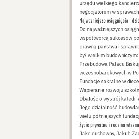
urzędu wielkiego kanclerz
negocjatorem w sprawach 
Najważniejsze osiągnięcia i dzi
Do najważniejszych osiągn
współtwórcą sukcesów poli
prawną państwa i sprawnoś
był wielkim budowniczym:
Przebudowa Pałacu Biskup
wczesnobarokowych w Pol
Fundacje sakralne w diecez
Wspieranie rozwoju szkoln
Dbałość o wystrój katedr,
Jego działalność budowlan
wielu późniejszych fundac
Życie prywatne i rodzina własna
Jako duchowny, Jakub Zadz