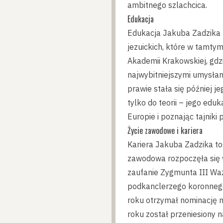
ambitnego szlachcica.
Edukacja
Edukacja Jakuba Zadzika b
jezuickich, które w tamty
Akademii Krakowskiej, gdzi
najwybitniejszymi umysłam
prawie stała się później j
tylko do teorii – jego ed
Europie i poznając tajniki p
Życie zawodowe i kariera
Kariera Jakuba Zadzika to
zawodowa rozpoczęła się w 
zaufanie Zygmunta III Wa
podkanclerzego koronnego.
roku otrzymał nominację n
roku został przeniesiony 