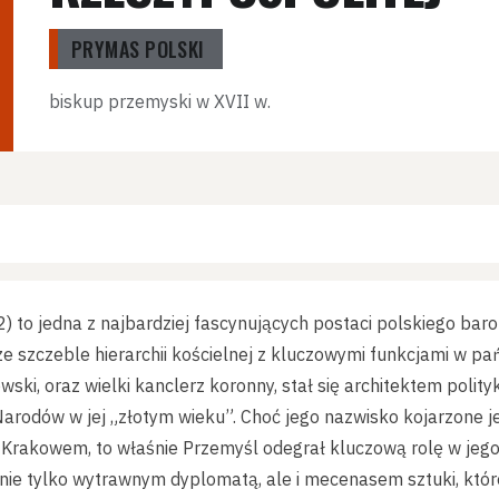
PRYMAS POLSKI
biskup przemyski w XVII w.
to jedna z najbardziej fascynujących postaci polskiego barok
ze szczeble hierarchii kościelnej z kluczowymi funkcjami w pa
wski, oraz wielki kanclerz koronny, stał się architektem polity
arodów w jej „złotym wieku”. Choć jego nazwisko kojarzone j
 Krakowem, to właśnie Przemyśl odegrał kluczową rolę w jeg
ył nie tylko wytrawnym dyplomatą, ale i mecenasem sztuki, kt