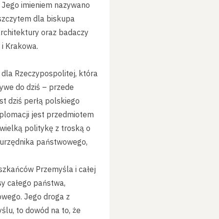
a. Jego imieniem nazywano
szczytem dla biskupa
rchitektury oraz badaczy
 i Krakowa.
dla Rzeczypospolitej, która
ywe do dziś – przede
t dziś perłą polskiego
yplomacji jest przedmiotem
wielką politykę z troską o
em urzędnika państwowego,
szkańców Przemyśla i całej
osy całego państwa,
owego. Jego droga z
lu, to dowód na to, że